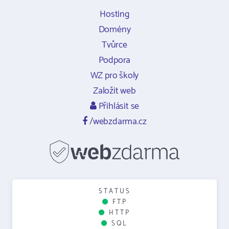
Hosting
Domény
Tvůrce
Podpora
WZ pro školy
Založit web
Přihlásit se
/webzdarma.cz
STATUS
FTP
HTTP
SQL