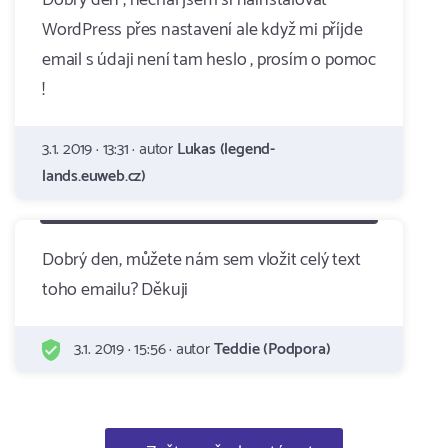
Dobrý den , nechal jsem si nainstalovat
WordPress přes nastavení ale když mi příjde
email s údaji není tam heslo , prosím o pomoc
!
3.1. 2019 · 13:31 · autor
Lukas (legend-
lands.euweb.cz)
Dobrý den, můžete nám sem vložit celý text
toho emailu? Děkuji
3.1. 2019 · 15:56 · autor
Teddie (Podpora)