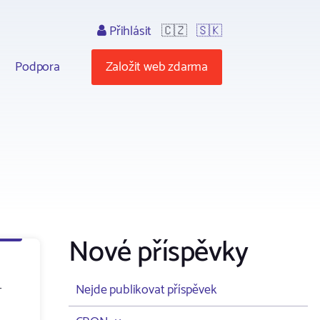
Přihlásit
🇨🇿
🇸🇰
Podpora
Založit web zdarma
Nové příspěvky
-
Nejde publikovat příspěvek