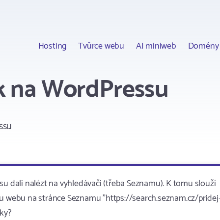
Hosting
Tvůrce webu
AI miniweb
Domény
k na WordPressu
ssu
su dali nalézt na vyhledávači (třeba Seznamu). K tomu slouží
su webu na stránce Seznamu "https://search.seznam.cz/pridej
cky?