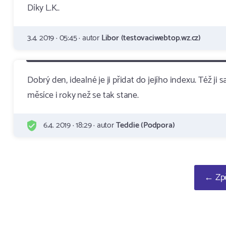
Díky L.K..
3.4. 2019 · 05:45 · autor
Libor (testovaciwebtop.wz.cz)
Dobrý den, idealné je ji přidat do jejího indexu. Též j
měsíce i roky než se tak stane.
6.4. 2019 · 18:29 · autor
Teddie (Podpora)
← Zpě