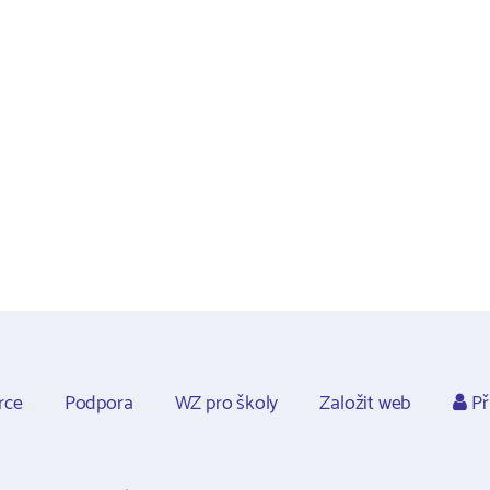
rce
Podpora
WZ pro školy
Založit web
Př