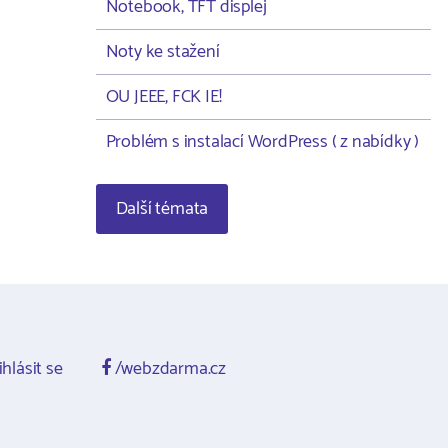
Notebook, TFT displej
Noty ke stažení
OU JEEE, FCK IE!
Problém s instalací WordPress ( z nabídky )
Další témata
ihlásit se
/webzdarma.cz