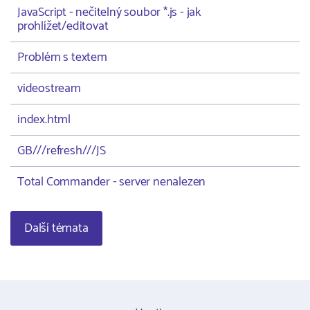
JavaScript - nečitelný soubor *.js - jak
prohlížet/editovat
Problém s textem
videostream
index.html
GB///refresh///JS
Total Commander - server nenalezen
Další témata