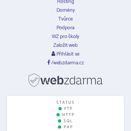
Hosting
Domény
Tvůrce
Podpora
WZ pro školy
Založit web
Přihlásit se
/webzdarma.cz
STATUS
FTP
HTTP
SQL
PHP