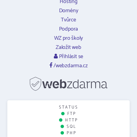
Hosting
Domény
Tvůrce
Podpora
WZ pro školy
Založit web
Přihlásit se
/webzdarma.cz
STATUS
FTP
HTTP
SQL
PHP