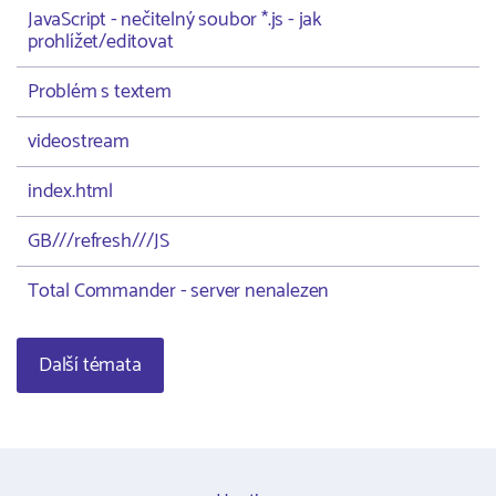
JavaScript - nečitelný soubor *.js - jak
prohlížet/editovat
Problém s textem
videostream
index.html
GB///refresh///JS
Total Commander - server nenalezen
Další témata