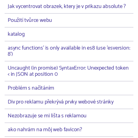
Jak vycentrovat obrazek, ktery je v prikazu absolute ?
Použití tvůrce webu
katalog
async functions' is only available in es8 (use 'esversion:
8')
Uncaught (in promise) SyntaxError: Unexpected token
< in JSON at position 0
Problém s načítáním
Div pro reklamu překrývá prvky webové stránky
Nezobrazuje se mi lišta s reklamou
ako nahrám na môj web favicon?