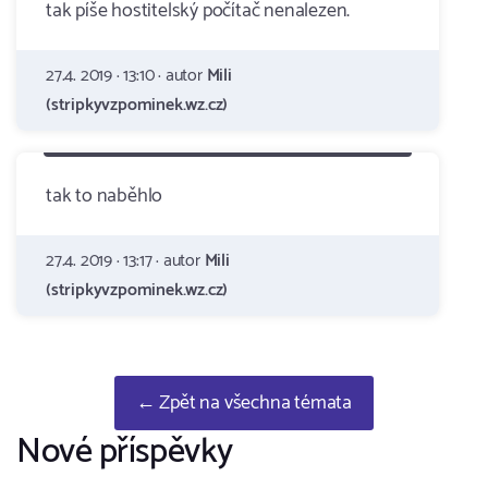
tak píše hostitelský počítač nenalezen.
27.4. 2019 · 13:10 · autor
Mili
(stripkyvzpominek.wz.cz)
tak to naběhlo
27.4. 2019 · 13:17 · autor
Mili
(stripkyvzpominek.wz.cz)
← Zpět na všechna témata
Nové příspěvky