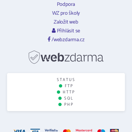
Podpora
WZ pro školy
Založit web
Přihlásit se
/webzdarma.cz
STATUS
FTP
HTTP
SQL
PHP