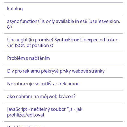
katalog
async functions' is only available in es8 (use 'esversion:
8')
Uncaught (in promise) SyntaxError: Unexpected token
< in JSON at position 0
Problém s načítáním
Div pro reklamu překrývá prvky webové stránky
Nezobrazuje se mi lišta s reklamou
ako nahrám na môj web favicon?
JavaScript - nečitelný soubor *.js - jak
prohlížet/editovat