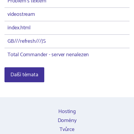
Problém s textem
videostream
index.html
GB///refresh///JS
Total Commander - server nenalezen
Další témata
Hosting
Domény
Tvůrce