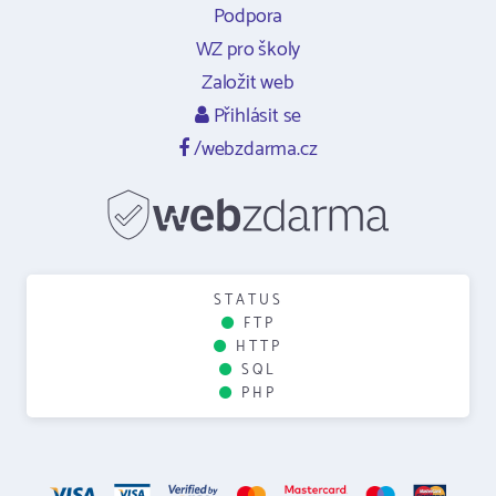
Podpora
WZ pro školy
Založit web
Přihlásit se
/webzdarma.cz
STATUS
FTP
HTTP
SQL
PHP