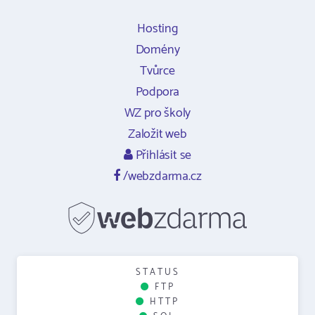
Hosting
Domény
Tvůrce
Podpora
WZ pro školy
Založit web
Přihlásit se
/webzdarma.cz
STATUS
FTP
HTTP