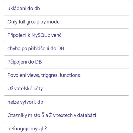
ukládání do db
Only full group by mode
Připojení k MySQL z venčí
chyba po přihlášení do DB
Pčipojení do DB
Povoleni views, triggres, functions
Uživatelské účty
nelze vytvořit db
Otazníky místo Š a Ž v textech v databázi
nefunguje mysqli?