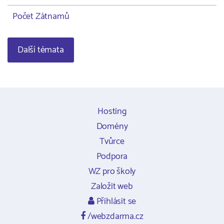
Počet Zátnamů
Další témata
Hosting
Domény
Tvůrce
Podpora
WZ pro školy
Založit web
Přihlásit se
/webzdarma.cz