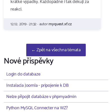
krátké výpadky. Každopádně i tak děkuji za
reakci.
12.12. 2019 · 21:32 · autor
myquest.xf.cz
← Zpět na všechna témata
Nové příspěvky
Login do databaze
Instalacia Joomla - pripojenie k DB
Nelze připojit databáze v phpmyadmin
Python MySQL Connecter na WZ?