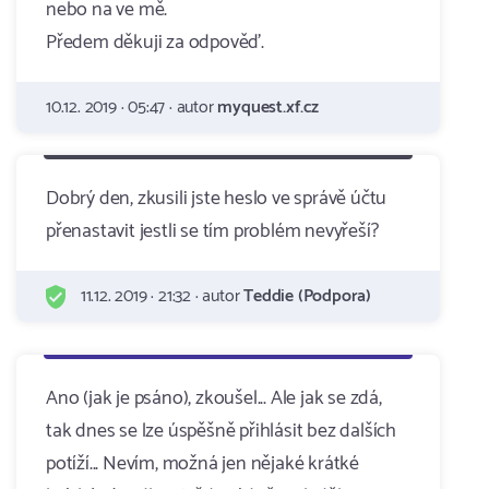
nebo na ve mě.
Předem děkuji za odpověď.
10.12. 2019 · 05:47 · autor
myquest.xf.cz
Dobrý den, zkusili jste heslo ve správě účtu
přenastavit jestli se tím problém nevyřeší?
11.12. 2019 · 21:32 · autor
Teddie (Podpora)
Ano (jak je psáno), zkoušel... Ale jak se zdá,
tak dnes se lze úspěšně přihlásit bez dalších
potíží... Nevím, možná jen nějaké krátké