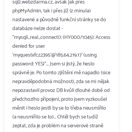
sql2.webzdarma.cz, avšak jak přes
phpMyAdmin, tak i přes již (z minula)
nastavené a původně funkční stránky se do
databáze nelze dostat -
"mysqli_real_connect(): (HY000/1045): Access
denied for user
'myquestxfcz2395'@'185.64.219.17' (using
password: YES)"... Jsem si jistý, že heslo
správně je. Po tomto zjištění mě napadlo (sice
nepravděpodobná možnost), zda se mi nějak
nepozastavil provoz DB kvůli dlouhé době od
předchozího připojení, proto jsem vyzkoušel
měnit i heslo jestli by se to třeba neusmířilo
(a neusmířilo se to)... Chtěl bych se tudíž
zeptat, zda je problém na serverové straně