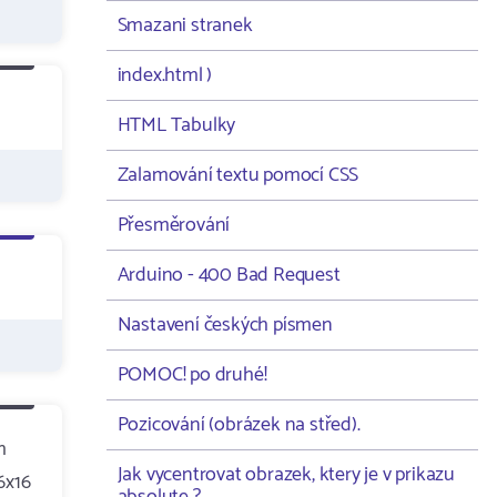
Smazani stranek
index.html )
HTML Tabulky
Zalamování textu pomocí CSS
Přesměrování
Arduino - 400 Bad Request
Nastavení českých písmen
POMOC! po druhé!
Pozicování (obrázek na střed).
m
Jak vycentrovat obrazek, ktery je v prikazu
6x16