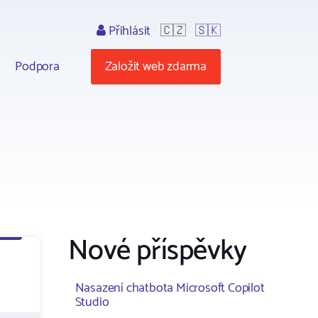
Přihlásit
🇨🇿
🇸🇰
Podpora
Založit web zdarma
Nové příspěvky
l
Nasazení chatbota Microsoft Copilot
Studio