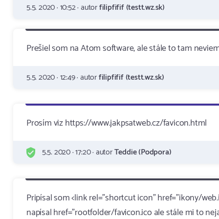
5.5. 2020 · 10:52 · autor
filipfifif (testt.wz.sk)
Prešiel som na Atom software, ale stále to tam neviem 
5.5. 2020 · 12:49 · autor
filipfifif (testt.wz.sk)
Prosím viz https://www.jakpsatweb.cz/favicon.html
5.5. 2020 · 17:20 · autor
Teddie (Podpora)
Pripísal som <link rel="shortcut icon" href="ikony/we
napísal href="rootfolder/favicon.ico ale stále mi to 