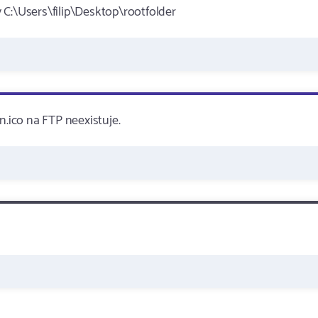
 C:\Users\filip\Desktop\rootfolder
n.ico na FTP neexistuje.