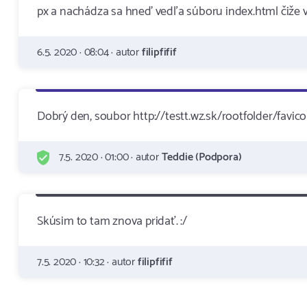
px a nachádza sa hneď vedľa súboru index.html čiže v
6.5. 2020 · 08:04 · autor
filipfifif
Dobrý den, soubor http://testt.wz.sk/rootfolder/favico
7.5. 2020 · 01:00 · autor
Teddie (Podpora)
Skúsim to tam znova pridať. :/
7.5. 2020 · 10:32 · autor
filipfifif