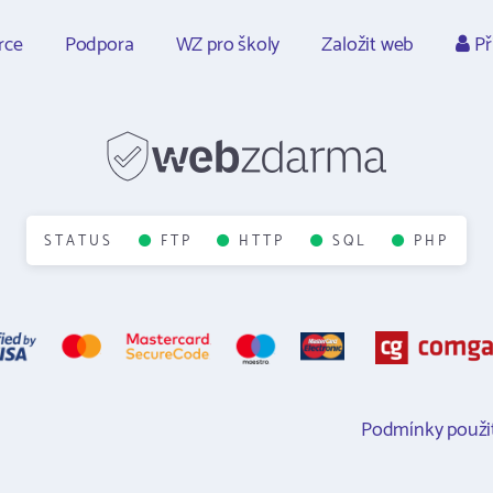
rce
Podpora
WZ pro školy
Založit web
Př
STATUS
FTP
HTTP
SQL
PHP
Podmínky použit