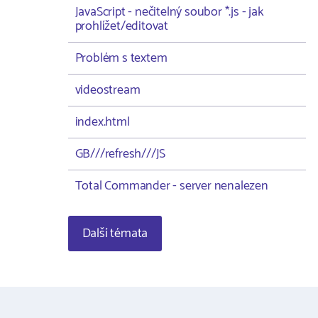
JavaScript - nečitelný soubor *.js - jak
prohlížet/editovat
Problém s textem
videostream
index.html
GB///refresh///JS
Total Commander - server nenalezen
Další témata