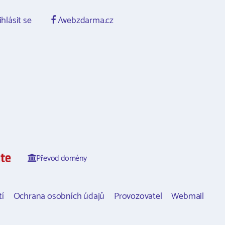
ihlásit se
/webzdarma.cz
Převod domény
í
Ochrana osobních údajů
Provozovatel
Webmail