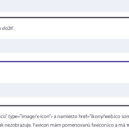
vložiť.
b.ico" type="image/x-icon"> a namiesto href="ikony/web.ico so
nejak nezobrazuje. Favicon mám pomenovanú favicon.ico a má 1