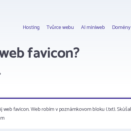
Hosting
Tvůrce webu
AI miniweb
Domény
web favicon?
?
j web favicon. Web robím v poznámkovom bloku (.txt). Skúša
jem