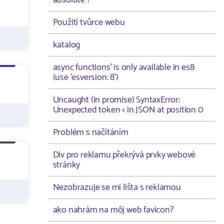
absolute ?
Použití tvůrce webu
katalog
async functions' is only available in es8
(use 'esversion: 8')
Uncaught (in promise) SyntaxError:
Unexpected token < in JSON at position 0
Problém s načítáním
Div pro reklamu překrývá prvky webové
stránky
Nezobrazuje se mi lišta s reklamou
ako nahrám na môj web favicon?