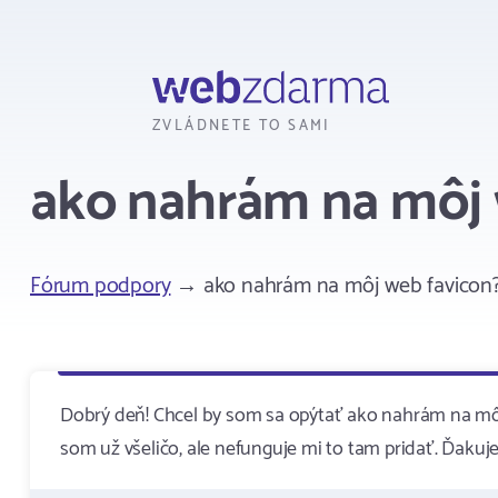
Webzdarma
ZVLÁDNETE TO SAMI
ako nahrám na môj 
Fórum podpory
→ ako nahrám na môj web favicon
Dobrý deň! Chcel by som sa opýtať ako nahrám na mô
som už všeličo, ale nefunguje mi to tam pridať. Ďaku