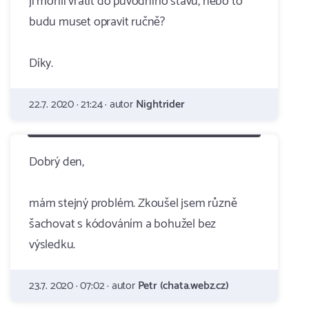
ji mohli vrátit do původního stavu, nebo to
budu muset opravit ručně?
Díky.
22.7. 2020 · 21:24 · autor
Nightrider
Dobrý den,
mám stejný problém. Zkoušel jsem různě
šachovat s kódováním a bohužel bez
výsledku.
23.7. 2020 · 07:02 · autor
Petr (chata.webz.cz)