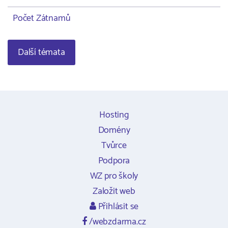
Počet Zátnamů
Další témata
Hosting
Domény
Tvůrce
Podpora
WZ pro školy
Založit web
Přihlásit se
/webzdarma.cz