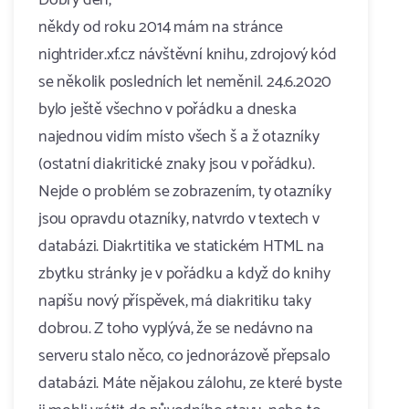
Dobrý den,
někdy od roku 2014 mám na stránce
nightrider.xf.cz návštěvní knihu, zdrojový kód
se několik posledních let neměnil. 24.6.2020
bylo ještě všechno v pořádku a dneska
najednou vidím místo všech š a ž otazníky
(ostatní diakritické znaky jsou v pořádku).
Nejde o problém se zobrazením, ty otazníky
jsou opravdu otazníky, natvrdo v textech v
databázi. Diakrtitika ve statickém HTML na
zbytku stránky je v pořádku a když do knihy
napíšu nový příspěvek, má diakritiku taky
dobrou. Z toho vyplývá, že se nedávno na
serveru stalo něco, co jednorázově přepsalo
databázi. Máte nějakou zálohu, ze které byste