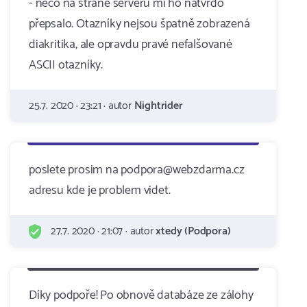
- něco na straně serveru mi ho natvrdo
přepsalo. Otazníky nejsou špatně zobrazená
diakritika, ale opravdu pravé nefalšované
ASCII otazníky.
25.7. 2020 · 23:21 · autor
Nightrider
poslete prosim na podpora@webzdarma.cz
adresu kde je problem videt.
27.7. 2020 · 21:07 · autor
xtedy (Podpora)
Díky podpoře! Po obnově databáze ze zálohy