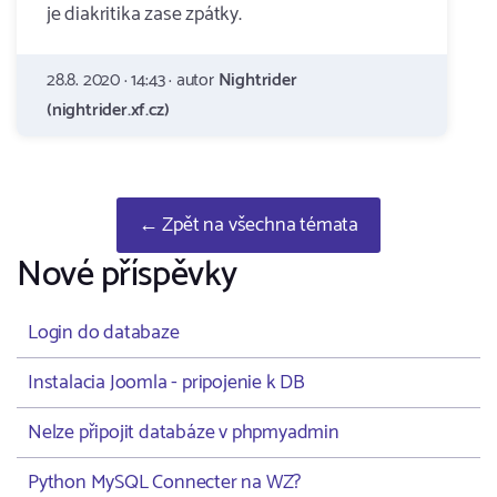
je diakritika zase zpátky.
28.8. 2020 · 14:43 · autor
Nightrider
(nightrider.xf.cz)
← Zpět na všechna témata
Nové příspěvky
Login do databaze
Instalacia Joomla - pripojenie k DB
Nelze připojit databáze v phpmyadmin
Python MySQL Connecter na WZ?