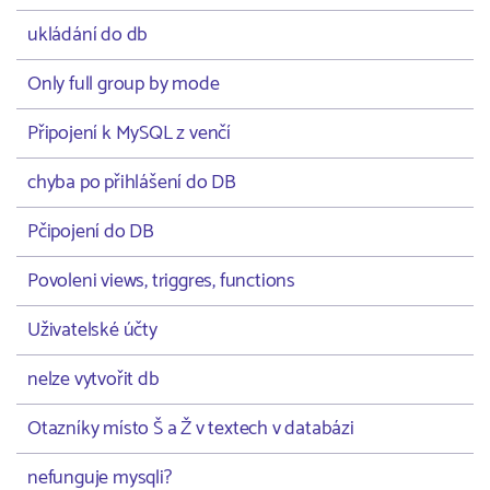
ukládání do db
Only full group by mode
Připojení k MySQL z venčí
chyba po přihlášení do DB
Pčipojení do DB
Povoleni views, triggres, functions
Uživatelské účty
nelze vytvořit db
Otazníky místo Š a Ž v textech v databázi
nefunguje mysqli?