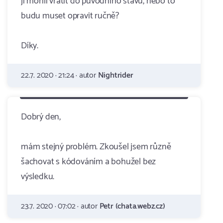
ji mohli vrátit do původního stavu, nebo to
budu muset opravit ručně?
Díky.
22.7. 2020 · 21:24 · autor
Nightrider
Dobrý den,
mám stejný problém. Zkoušel jsem různě
šachovat s kódováním a bohužel bez
výsledku.
23.7. 2020 · 07:02 · autor
Petr (chata.webz.cz)