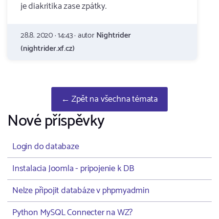
je diakritika zase zpátky.
28.8. 2020 · 14:43 · autor
Nightrider
(nightrider.xf.cz)
← Zpět na všechna témata
Nové příspěvky
Login do databaze
Instalacia Joomla - pripojenie k DB
Nelze připojit databáze v phpmyadmin
Python MySQL Connecter na WZ?