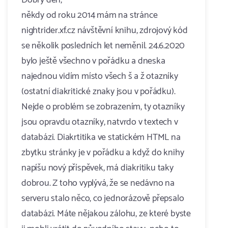
Dobrý den,
někdy od roku 2014 mám na stránce
nightrider.xf.cz návštěvní knihu, zdrojový kód
se několik posledních let neměnil. 24.6.2020
bylo ještě všechno v pořádku a dneska
najednou vidím místo všech š a ž otazníky
(ostatní diakritické znaky jsou v pořádku).
Nejde o problém se zobrazením, ty otazníky
jsou opravdu otazníky, natvrdo v textech v
databázi. Diakrtitika ve statickém HTML na
zbytku stránky je v pořádku a když do knihy
napíšu nový příspěvek, má diakritiku taky
dobrou. Z toho vyplývá, že se nedávno na
serveru stalo něco, co jednorázově přepsalo
databázi. Máte nějakou zálohu, ze které byste