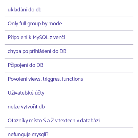
ukládání do db
Only full group by mode
Připojení k MySQL z venčí
chyba po přihlášení do DB
Pčipojení do DB
Povoleni views, triggres, functions
Uživatelské účty
nelze vytvořit db
Otazníky místo Š a Ž v textech v databázi
nefunguje mysqli?