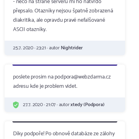
- něco na straně serveru mi ho natvrdo
přepsalo. Otazníky nejsou špatně zobrazená
diakritika, ale opravdu pravé nefalšované
ASCII otazníky.
25.7. 2020 · 23:21 · autor
Nightrider
poslete prosim na podpora@webzdarma.cz
adresu kde je problem videt.
27.7. 2020 · 21:07 · autor
xtedy (Podpora)
Díky podpoře! Po obnově databáze ze zálohy