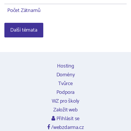
Počet Zátnamů
Další témata
Hosting
Domény
Tvůrce
Podpora
WZ pro školy
Založit web
Přihlásit se
/webzdarma.cz