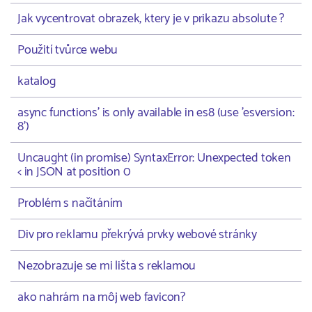
Jak vycentrovat obrazek, ktery je v prikazu absolute ?
Použití tvůrce webu
katalog
async functions' is only available in es8 (use 'esversion:
8')
Uncaught (in promise) SyntaxError: Unexpected token
< in JSON at position 0
Problém s načítáním
Div pro reklamu překrývá prvky webové stránky
Nezobrazuje se mi lišta s reklamou
ako nahrám na môj web favicon?