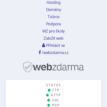
Hosting
Domény
Tvůrce
Podpora
WZ pro školy
Založit web
Přihlásit se
/webzdarma.cz
STATUS
FTP
HTTP
SQL
PHP