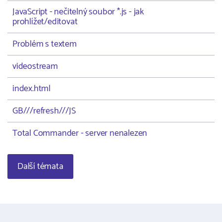
JavaScript - nečitelný soubor *.js - jak
prohlížet/editovat
Problém s textem
videostream
index.html
GB///refresh///JS
Total Commander - server nenalezen
Další témata