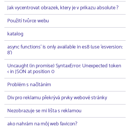
Jak vycentrovat obrazek, ktery je v prikazu absolute ?
Použití tvůrce webu
katalog
async functions' is only available in es8 (use 'esversion:
8')
Uncaught (in promise) SyntaxError: Unexpected token
< in JSON at position 0
Problém s načítáním
Div pro reklamu překrývá prvky webové stránky
Nezobrazuje se mi lišta s reklamou
ako nahrám na môj web favicon?