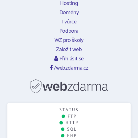
Hosting
Domény
Tvůrce
Podpora
WZ pro školy
Založit web
Přihlásit se
/webzdarma.cz
STATUS
FTP
HTTP
SQL
PHP