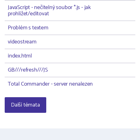
JavaScript - nečitelný soubor *.js - jak
prohlížet/editovat
Problém s textem
videostream
index.html
GB///refresh///JS
Total Commander - server nenalezen
Další témata