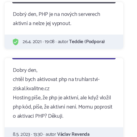
Dobrý den, PHP je na nových serverech
aktivní a nelze jej vypnout.
26.4. 2021 · 19:08 · autor
Teddie (Podpora)
Dobry den,
chtěl bych aktivovat php na truhlarstvi-
ziskal.kvalitne.cz
Hosting píše, že php je aktivní, ale když vložil
php kód, píše, že aktivní není. Momu poprosit
o aktivaci PHP? Děkuji.
8.5. 2023 · 13:30 · autor
Václav Revenda