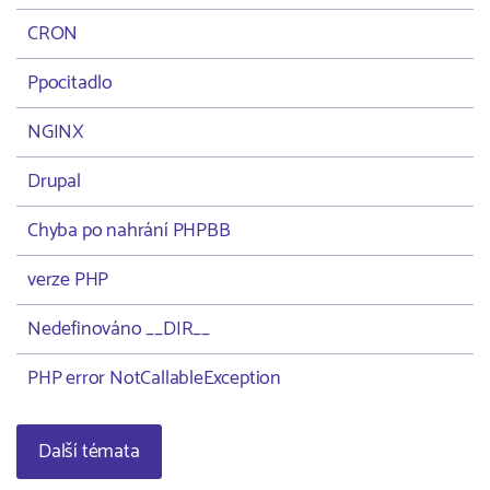
CRON
Ppocitadlo
NGINX
Drupal
Chyba po nahrání PHPBB
verze PHP
Nedefinováno __DIR__
PHP error NotCallableException
Další témata