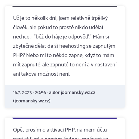
Už je to několik dní, jsem relativně trpělivý
člověk, ale pokud to prostě nikdo udělat
nechce, i "běž do háje je odpověď." Mám si
zbytečně dělat další freehosting se zapnutým
PHP? Nebo mi to někdo zapne, když to mám
mít zapnuté, ale zapnuté to není a v nastavení
ani taková možnost není.
16.7. 2023 · 20:56 · autor
jdomansky.wz.cz
(jdomansky.wz.cz)
Opět prosím o aktivaci PHP, na mém účtu