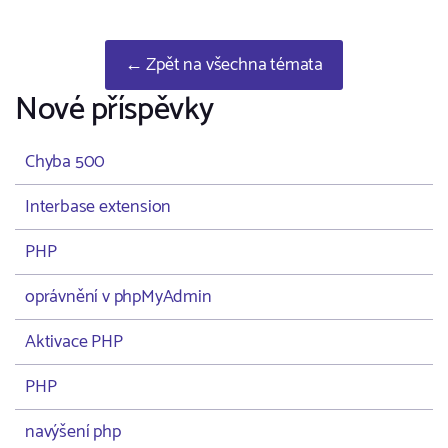
← Zpět na všechna témata
Nové příspěvky
Chyba 500
Interbase extension
PHP
oprávnění v phpMyAdmin
Aktivace PHP
PHP
navýšení php