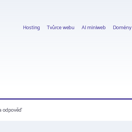
Hosting
Tvůrce webu
AI miniweb
Domény
 za odpověď