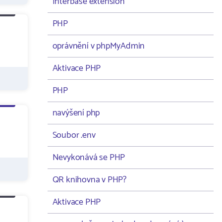
Interbase extension
PHP
oprávnění v phpMyAdmin
Aktivace PHP
PHP
navýšení php
Soubor .env
Nevykonává se PHP
QR knihovna v PHP?
Aktivace PHP