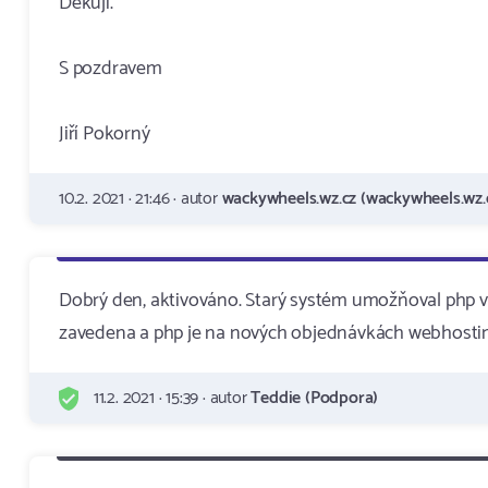
Děkuji.
S pozdravem
Jiří Pokorný
10.2. 2021 · 21:46 · autor
wackywheels.wz.cz (wackywheels.wz.
Dobrý den, aktivováno. Starý systém umožňoval php 
zavedena a php je na nových objednávkách webhostin
11.2. 2021 · 15:39 · autor
Teddie (Podpora)