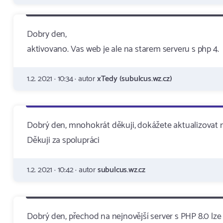
Dobry den,
aktivovano. Vas web je ale na starem serveru s php 4.
1.2. 2021 · 10:34 · autor
xTedy (subulcus.wz.cz)
Dobrý den, mnohokrát děkuji, dokážete aktualizovat n
Děkuji za spolupráci
1.2. 2021 · 10:42 · autor
subulcus.wz.cz
Dobrý den, přechod na nejnovější server s PHP 8.0 l