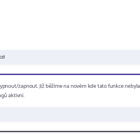
cz)
vypnout/zapnout. Již běžíme na novém kde tato funkce nebyl
gů aktivní.