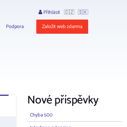
Přihlásit
🇨🇿
🇸🇰
Podpora
Založit web zdarma
Nové příspěvky
Chyba 500