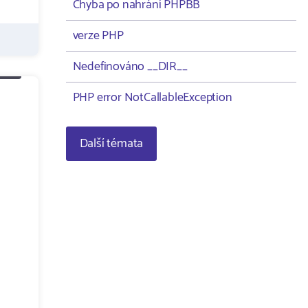
Chyba po nahrání PHPBB
verze PHP
Nedefinováno __DIR__
PHP error NotCallableException
Další témata