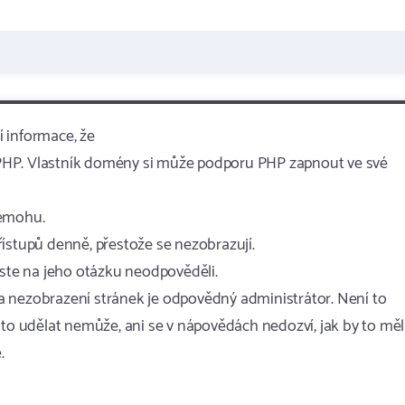
í informace, že
PHP. Vlastník domény si může podporu PHP zapnout ve své
nemohu.
ístupů denně, přestože se nezobrazují.
jste na jeho otázku neodpověděli.
a nezobrazení stránek je odpovědný administrátor. Není to
 to udělat nemůže, ani se v nápovědách nedozví, jak by to měl
.