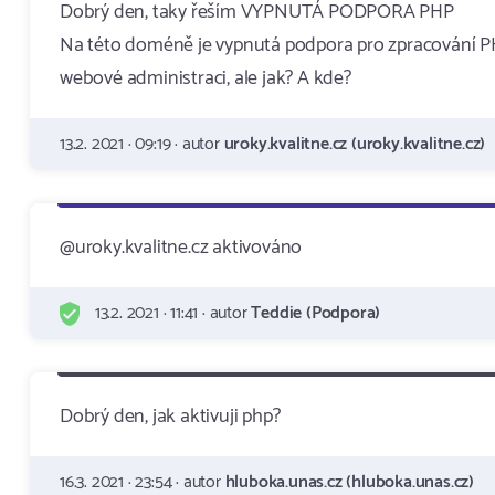
Dobrý den, taky řeším VYPNUTÁ PODPORA PHP
Na této doméně je vypnutá podpora pro zpracování P
webové administraci, ale jak? A kde?
13.2. 2021 · 09:19 · autor
uroky.kvalitne.cz (uroky.kvalitne.cz)
@uroky.kvalitne.cz aktivováno
13.2. 2021 · 11:41 · autor
Teddie (Podpora)
Dobrý den, jak aktivuji php?
16.3. 2021 · 23:54 · autor
hluboka.unas.cz (hluboka.unas.cz)