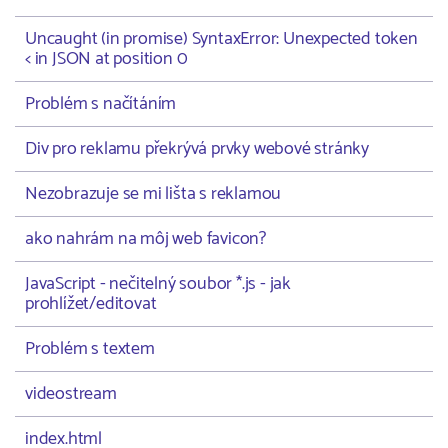
Uncaught (in promise) SyntaxError: Unexpected token
< in JSON at position 0
Problém s načítáním
Div pro reklamu překrývá prvky webové stránky
Nezobrazuje se mi lišta s reklamou
ako nahrám na môj web favicon?
JavaScript - nečitelný soubor *.js - jak
prohlížet/editovat
Problém s textem
videostream
index.html