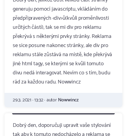
Dobrý den, jelikož dost velkou část stránky
generuju pomocí javascriptu, vkládáním do
předpřipravených <div>ů(kvůli proměnlivosti
určitých částí), tak se mi div pro reklamu
překrývá s některými prvky stránky. Reklama
se sice posune nakonec stránky, ale div pro
reklamu stále zůstává na místě, kde překrývá
jiné html tagy, se kterými se kvůli tomuto
divu nedá interagovat. Nevím co s tím, budu
rád za každou radu. Nowwincz
29.3. 2021 · 13:32 · autor
Nowwincz
Dobrý den, doporučuji upravit vaše stylování
tak aby k tomuto nedocházelo a reklama se