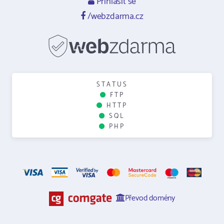
Přihlásit se
/webzdarma.cz
STATUS
FTP
HTTP
SQL
PHP
Převod domény