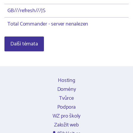
GB///refresh///JS
Total Commander - server nenalezen
Další témata
Hosting
Domény
Tvůrce
Podpora
WZ pro školy
Založit web