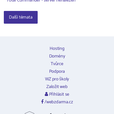
Total Commander - server nenalezen
Další témata
Hosting
Domény
Tvůrce
Podpora
WZ pro školy
Založit web
Přihlásit se
/webzdarma.cz