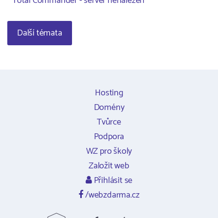
Total Commander - server nenalezen
Další témata
Hosting
Domény
Tvůrce
Podpora
WZ pro školy
Založit web
Přihlásit se
/webzdarma.cz