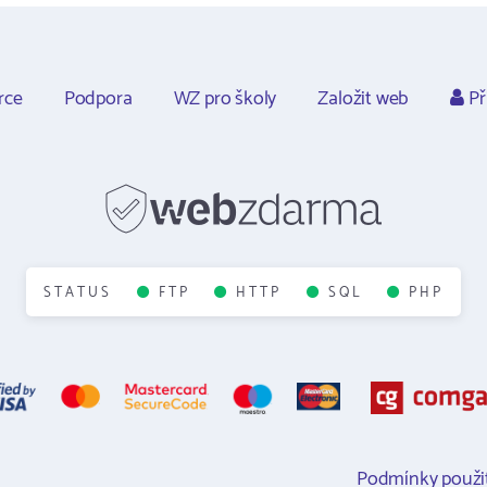
rce
Podpora
WZ pro školy
Založit web
Př
STATUS
FTP
HTTP
SQL
PHP
Podmínky použit