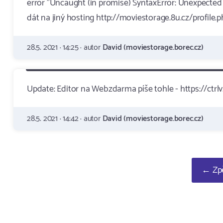
error "Uncaught (in promise) SyntaxError: Unexpected 
dát na jiný hosting http://moviestorage.8u.cz/profil
28.5. 2021 · 14:25 · autor
David (moviestorage.borec.cz)
Update: Editor na Webzdarma píše tohle - https://ctr
28.5. 2021 · 14:42 · autor
David (moviestorage.borec.cz)
← Zpě