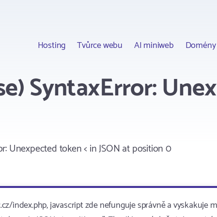
Hosting
Tvůrce webu
AI miniweb
Domény
e) SyntaxError: Unex
r: Unexpected token < in JSON at position 0
cz/index.php, javascript zde nefunguje správně a vyskakuje m