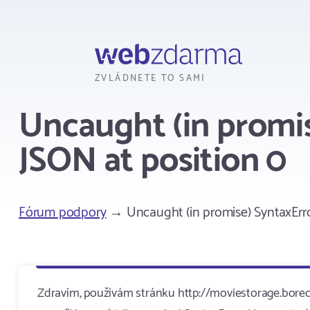
Webzdarma
ZVLÁDNETE TO SAMI
Uncaught (in promis
JSON at position 0
Fórum podpory
→ Uncaught (in promise) SyntaxErro
Zdravím, používám stránku http://moviestorage.borec.