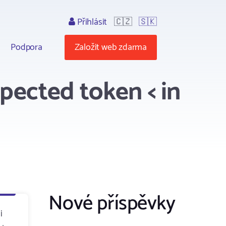
Přihlásit
🇨🇿
🇸🇰
Podpora
Založit web zdarma
pected token < in
Nové příspěvky
i