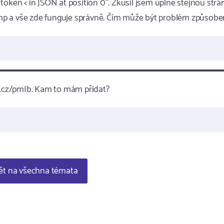
token < in JSON at position 0". Zkusil jsem úplně stejnou str
e.php a vše zde funguje správně. Čím může být problém způsobe
lv.cz/pmIb. Kam to mám přidat?
t na všechna témata