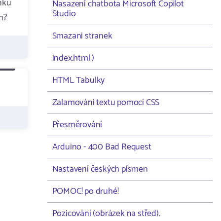
ánku
Nasazení chatbota Microsoft Copilot
Studio
n?
Smazani stranek
index.html )
HTML Tabulky
Zalamování textu pomocí CSS
Přesměrování
Arduino - 400 Bad Request
Nastavení českých písmen
POMOC! po druhé!
Pozicování (obrázek na střed).