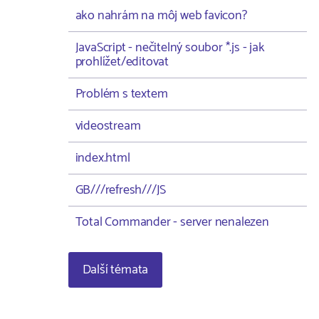
ako nahrám na môj web favicon?
JavaScript - nečitelný soubor *.js - jak
prohlížet/editovat
Problém s textem
videostream
index.html
GB///refresh///JS
Total Commander - server nenalezen
Další témata