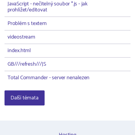
JavaScript - nečitelný soubor *.js - jak
prohlížet/editovat
Problém s textem
videostream
index.html
GB///refresh///JS
Total Commander - server nenalezen
Další témata