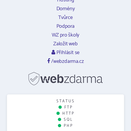
Hosting
Domény
Tvůrce
Podpora
WZ pro školy
Založit web
Přihlásit se
/webzdarma.cz
STATUS
FTP
HTTP
SQL
PHP