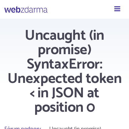
Webzdarma
Uncaught (in
promise)
SyntaxError:
Unexpected token
< in JSON at
position 0