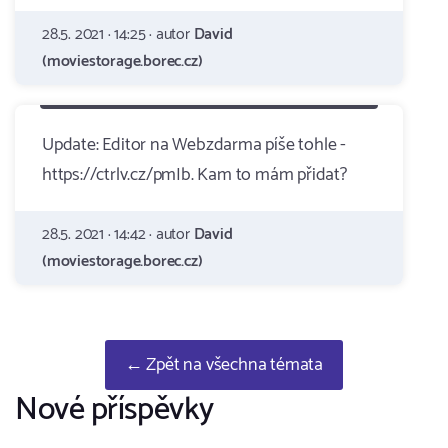
28.5. 2021 · 14:25 · autor
David
(moviestorage.borec.cz)
Update: Editor na Webzdarma píše tohle -
https://ctrlv.cz/pmIb. Kam to mám přidat?
28.5. 2021 · 14:42 · autor
David
(moviestorage.borec.cz)
← Zpět na všechna témata
Nové příspěvky