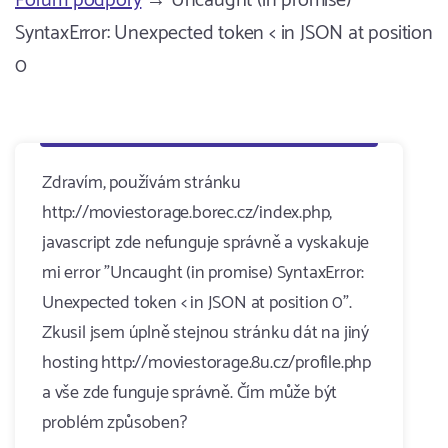
Fórum podpory
→ Uncaught (in promise)
SyntaxError: Unexpected token < in JSON at position
0
Zdravím, používám stránku
http://moviestorage.borec.cz/index.php,
javascript zde nefunguje správně a vyskakuje
mi error "Uncaught (in promise) SyntaxError:
Unexpected token < in JSON at position 0".
Zkusil jsem úplně stejnou stránku dát na jiný
hosting http://moviestorage.8u.cz/profile.php
a vše zde funguje správně. Čím může být
problém způsoben?