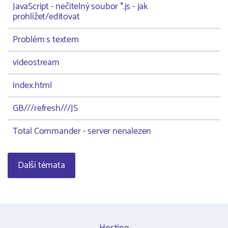
JavaScript - nečitelný soubor *.js - jak
prohlížet/editovat
Problém s textem
videostream
index.html
GB///refresh///JS
Total Commander - server nenalezen
Další témata