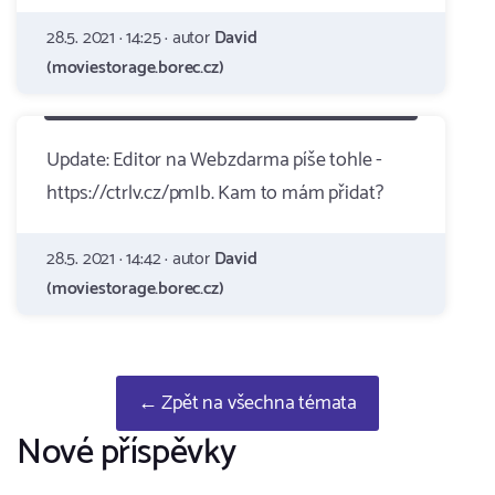
28.5. 2021 · 14:25 · autor
David
(moviestorage.borec.cz)
Update: Editor na Webzdarma píše tohle -
https://ctrlv.cz/pmIb. Kam to mám přidat?
28.5. 2021 · 14:42 · autor
David
(moviestorage.borec.cz)
← Zpět na všechna témata
Nové příspěvky