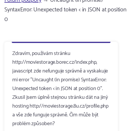
Fórum podpory
→ Uncaught (in promise)
SyntaxError: Unexpected token < in JSON at position
0
Zdravím, používám stránku
http://moviestorage.borec.cz/index.php,
javascript zde nefunguje správně a vyskakuje
mi error "Uncaught (in promise) SyntaxError:
Unexpected token < in JSON at position 0".
Zkusil jsem úplně stejnou stránku dát na jiný
hosting http://moviestorage.8u.cz/profile.php
a vše zde funguje správně. Čím může být
problém způsoben?