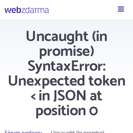
Webzdarma
Uncaught (in
promise)
SyntaxError:
Unexpected token
< in JSON at
position 0