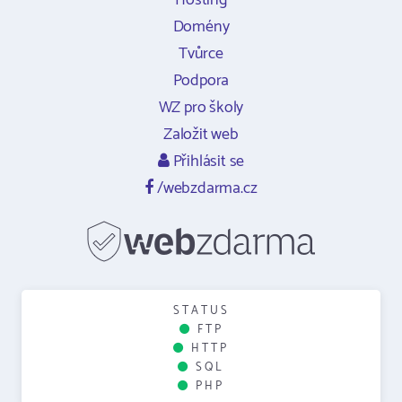
Hosting
Domény
Tvůrce
Podpora
WZ pro školy
Založit web
Přihlásit se
/webzdarma.cz
STATUS
FTP
HTTP
SQL
PHP