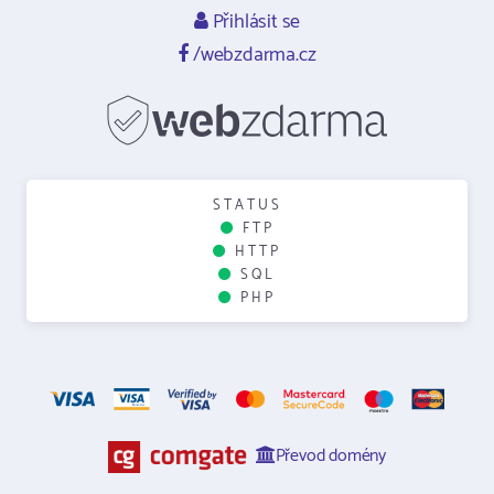
Přihlásit se
/webzdarma.cz
STATUS
FTP
HTTP
SQL
PHP
Převod domény