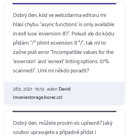
Dobrý den, kód ve webzdarma editoru mi
hlásí chybu "async functions' is only available
in es8 (use 'esversion: 8')". Pokud ale do kódu
přidám "/* jshint esversion: 8 */", tak mi to
začne psát error "Incompatible values for the
'esversion' and 'esnext' linting options. (0%
scanned)". Umí mi někdo poradit?
28.5. 2021 · 15:13 · autor
David
(moviestorage.borec.cz)
Dobrý den, můžete prosím víc upřesnit? Jaký
soubor upravujete a případně přidat i