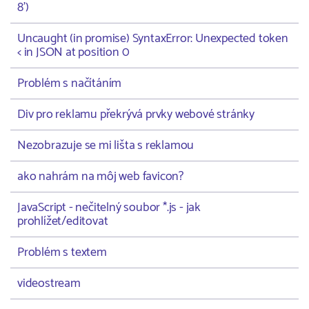
8')
Uncaught (in promise) SyntaxError: Unexpected token
< in JSON at position 0
Problém s načítáním
Div pro reklamu překrývá prvky webové stránky
Nezobrazuje se mi lišta s reklamou
ako nahrám na môj web favicon?
JavaScript - nečitelný soubor *.js - jak
prohlížet/editovat
Problém s textem
videostream