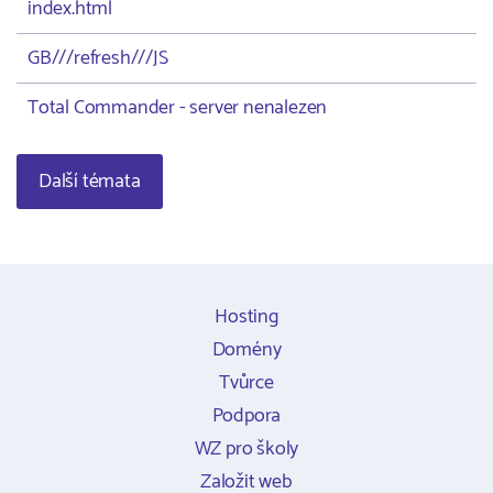
index.html
GB///refresh///JS
Total Commander - server nenalezen
Další témata
Hosting
Domény
Tvůrce
Podpora
WZ pro školy
Založit web