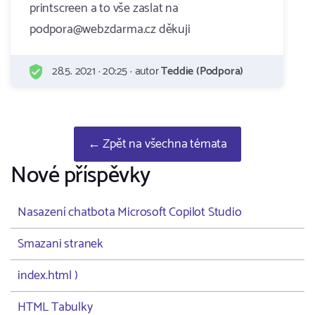
printscreen a to vše zaslat na
podpora@webzdarma.cz děkuji
28.5. 2021 · 20:25 · autor
Teddie (Podpora)
← Zpět na všechna témata
Nové příspěvky
Nasazení chatbota Microsoft Copilot Studio
Smazani stranek
index.html )
HTML Tabulky