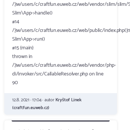
/3w/users/c/craftfun.euweb.cz/web/vendor/slim/slim/S
Slim\App->handle()
#14
/3w/users/c/craftfun.euweb.cz/web/public/index.php(31)
Slim\App->run()
#15 {main}
thrown in
/3w/users/c/craftfun.euweb.cz/web/vendor/php-
di/invoker/src/CallableResolver.php on line
90
12.8. 2021 · 17:04 · autor
Kryštof Linek
(craftfun.euweb.cz)