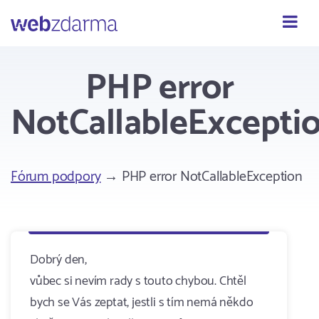
Webzdarma
PHP error
NotCallableExcepti
Fórum podpory
→ PHP error NotCallableException
Dobrý den,
vůbec si nevím rady s touto chybou. Chtěl
bych se Vás zeptat, jestli s tím nemá někdo