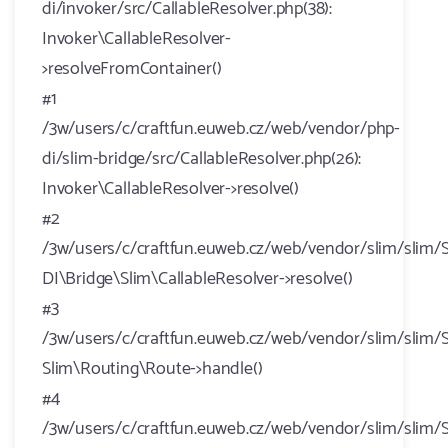
di/invoker/src/CallableResolver.php(38):
Invoker\CallableResolver-
>resolveFromContainer()
#1
/3w/users/c/craftfun.euweb.cz/web/vendor/php-
di/slim-bridge/src/CallableResolver.php(26):
Invoker\CallableResolver->resolve()
#2
/3w/users/c/craftfun.euweb.cz/web/vendor/slim/slim/S
DI\Bridge\Slim\CallableResolver->resolve()
#3
/3w/users/c/craftfun.euweb.cz/web/vendor/slim/slim/S
Slim\Routing\Route->handle()
#4
/3w/users/c/craftfun.euweb.cz/web/vendor/slim/slim/S