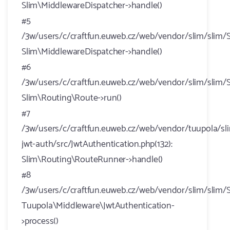
Slim\MiddlewareDispatcher->handle()
#5
/3w/users/c/craftfun.euweb.cz/web/vendor/slim/slim/S
Slim\MiddlewareDispatcher->handle()
#6
/3w/users/c/craftfun.euweb.cz/web/vendor/slim/slim/
Slim\Routing\Route->run()
#7
/3w/users/c/craftfun.euweb.cz/web/vendor/tuupola/sl
jwt-auth/src/JwtAuthentication.php(132):
Slim\Routing\RouteRunner->handle()
#8
/3w/users/c/craftfun.euweb.cz/web/vendor/slim/slim/S
Tuupola\Middleware\JwtAuthentication-
>process()