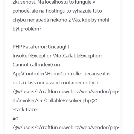
zkušenost. Na localhostu to funguje v
pohodě, ale na hostingu to vyhazuje tuto
chybu nenapadá někoho z Vás, kde by mohl
být problém?
PHP Fatal error: Uncaught
Invoker\Exception\NotCallableException:
Cannot call index() on
App\Controller\HomeController because it is
not a class nor a valid container entry in
/3w/users/c/craftfun.euweb.cz/web/vendor/php-
di/invoker/src/CallableResolver.php:90
Stack trace:
#0
/3w/users/c/craftfun.euweb.cz/web/vendor/php-