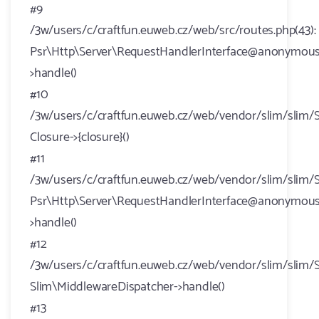
#9
/3w/users/c/craftfun.euweb.cz/web/src/routes.php(43):
Psr\Http\Server\RequestHandlerInterface@anonymous
>handle()
#10
/3w/users/c/craftfun.euweb.cz/web/vendor/slim/slim/S
Closure->{closure}()
#11
/3w/users/c/craftfun.euweb.cz/web/vendor/slim/slim/S
Psr\Http\Server\RequestHandlerInterface@anonymous
>handle()
#12
/3w/users/c/craftfun.euweb.cz/web/vendor/slim/slim/S
Slim\MiddlewareDispatcher->handle()
#13