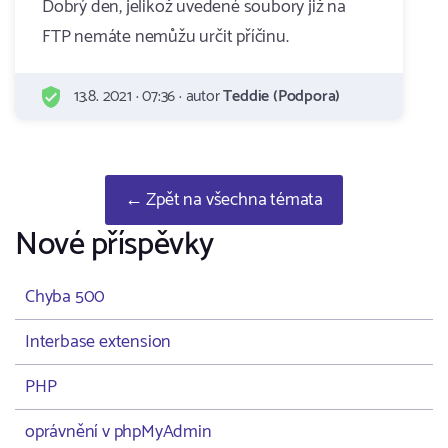
Dobrý den, jelikož uvedené soubory již na
FTP nemáte nemůžu určit příčinu.
13.8. 2021 · 07:36 · autor
Teddie (Podpora)
← Zpět na všechna témata
Nové příspěvky
Chyba 500
Interbase extension
PHP
oprávnění v phpMyAdmin