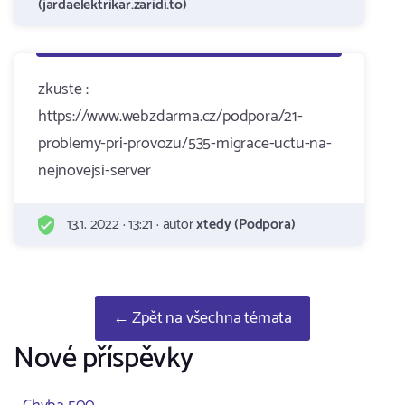
(jardaelektrikar.zaridi.to)
zkuste :
https://www.webzdarma.cz/podpora/21-
problemy-pri-provozu/535-migrace-uctu-na-
nejnovejsi-server
13.1. 2022 · 13:21 · autor
xtedy (Podpora)
← Zpět na všechna témata
Nové příspěvky