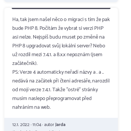
Ha, tak jsem našel něco o migraci s tím že pak
bude PHP 8. Počítám že vybrat si verzi PHP
asi nelze. Nejspíš budu muset po změně na
PHP 8 upgradovat svůj lokální server? Nebo
už rozdíl mezi 7.4.1. a 8.x.x nepoznám (jsem
začátečník).
PS: Verze 4 automaticky neřadí názvy a . a ..
nedává na začátek při čtení adresáře, narozdíl
od mojí verze 7.4.1. Takže "ostré" stránky
musím naslepo přeprogramovat před
nahráním na web.
12.1. 2022 · 11:04 · autor
Jarda