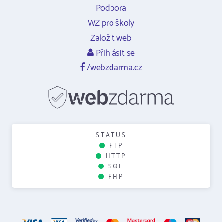
Podpora
WZ pro školy
Založit web
Přihlásit se
/webzdarma.cz
STATUS
FTP
HTTP
SQL
PHP