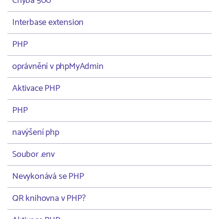
Chyba 500
Interbase extension
PHP
oprávnění v phpMyAdmin
Aktivace PHP
PHP
navýšení php
Soubor .env
Nevykonává se PHP
QR knihovna v PHP?