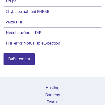
Drupal
Chyba po nahrání PHPBB
verze PHP
Nedefinováno __DIR__
PHP error NotCallableException
Další témata
Hosting
Domény
Tvůrce