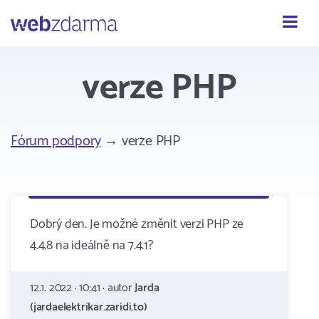
Webzdarma
verze PHP
Fórum podpory
→ verze PHP
Dobrý den. Je možné změnit verzi PHP ze
4.4.8 na ideálně na 7.4.1?
12.1. 2022 · 10:41 · autor
Jarda
(jardaelektrikar.zaridi.to)