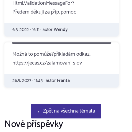
Html.ValidationMessageFor?
Předem děkuji za příp. pomoc
6.3. 2022 · 16:11 · autor
Wendy
Možná to pomůže?přikládám odkaz.
https://jecas.cz/zalamovani-slov
26.5. 2023 · 11:45 · autor
Franta
← Zpět na všechna témata
Nové příspěvky