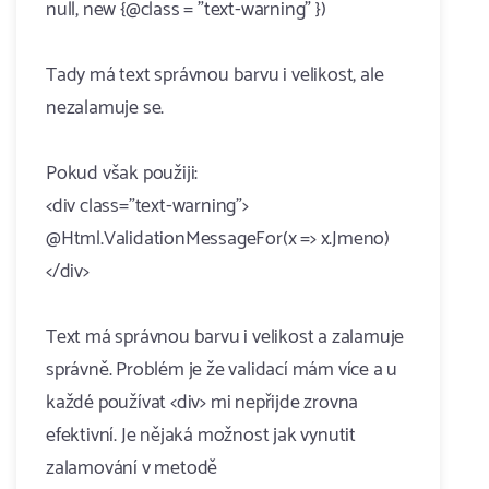
null, new {@class = "text-warning" })
Tady má text správnou barvu i velikost, ale
nezalamuje se.
Pokud však použiji:
<div class="text-warning">
@Html.ValidationMessageFor(x => x.Jmeno)
</div>
Text má správnou barvu i velikost a zalamuje
správně. Problém je že validací mám více a u
každé používat <div> mi nepřijde zrovna
efektivní. Je nějaká možnost jak vynutit
zalamování v metodě