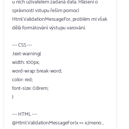
u nich uživatelem zadaná data. Hlášení o
správnosti vstupu řeším pomocí
Html.ValidationMessageFor, problém mi však
dělá formátování výstupu varování.
--- CSS ---
.text-warning{
width: 100px;
word-wrap: break-word;
color: red;
font-size: 0.8rem;
}
--- HTML ---
@Html.ValidationMessageFor(x => x.Jmeno ,