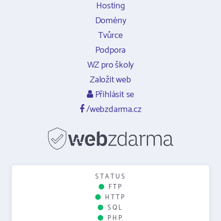
Hosting
Domény
Tvůrce
Podpora
WZ pro školy
Založit web
Přihlásit se
/webzdarma.cz
STATUS
FTP
HTTP
SQL
PHP