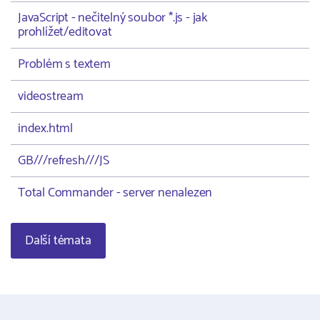
JavaScript - nečitelný soubor *.js - jak
prohlížet/editovat
Problém s textem
videostream
index.html
GB///refresh///JS
Total Commander - server nenalezen
Další témata