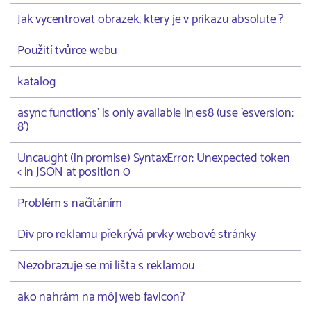
Jak vycentrovat obrazek, ktery je v prikazu absolute ?
Použití tvůrce webu
katalog
async functions' is only available in es8 (use 'esversion:
8')
Uncaught (in promise) SyntaxError: Unexpected token
< in JSON at position 0
Problém s načítáním
Div pro reklamu překrývá prvky webové stránky
Nezobrazuje se mi lišta s reklamou
ako nahrám na môj web favicon?