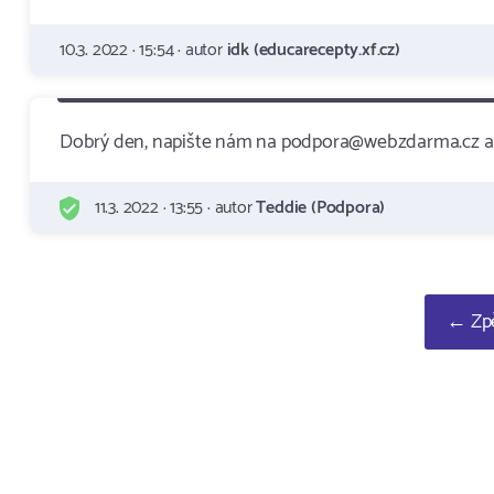
10.3. 2022 · 15:54 · autor
idk (educarecepty.xf.cz)
Dobrý den, napište nám na podpora@webzdarma.cz a 
11.3. 2022 · 13:55 · autor
Teddie (Podpora)
← Zpě