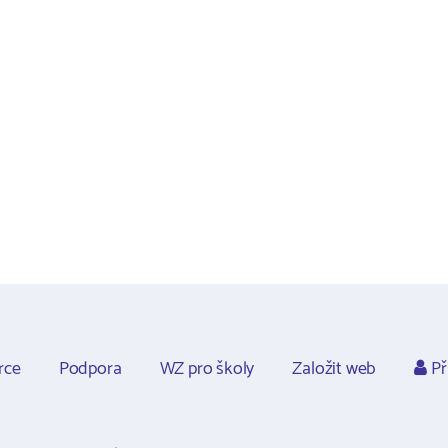
rce
Podpora
WZ pro školy
Založit web
Př