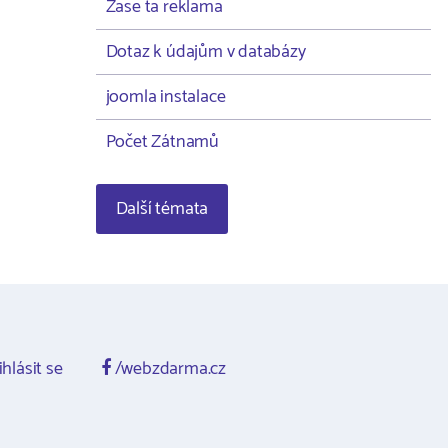
Zase ta reklama
Dotaz k údajům v databázy
joomla instalace
Počet Zátnamů
Další témata
ihlásit se
/webzdarma.cz