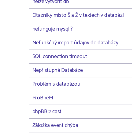
nelze vytvořit db
Otazníky místo Š a Ž v textech v databázi
nefunguje mysqli?
Nefunkčný import údajov do databázy
SQL connection timeout
Nepřístupná Databáze
Problém s databázou
ProBlreM
phpBB 2 cast
Záložka event chýba