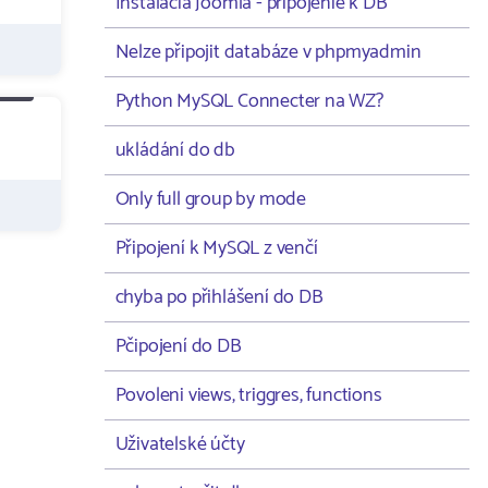
Instalacia Joomla - pripojenie k DB
Nelze připojit databáze v phpmyadmin
Python MySQL Connecter na WZ?
ukládání do db
Only full group by mode
Připojení k MySQL z venčí
chyba po přihlášení do DB
Pčipojení do DB
Povoleni views, triggres, functions
Uživatelské účty