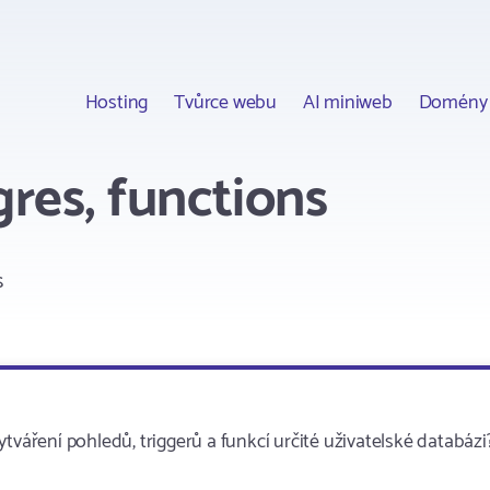
Hosting
Tvůrce webu
AI miniweb
Domény
gres, functions
s
tváření pohledů, triggerů a funkcí určité uživatelské databázi