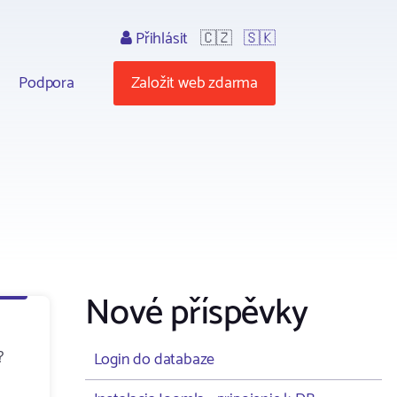
Přihlásit
🇨🇿
🇸🇰
Podpora
Založit web zdarma
Nové příspěvky
?
Login do databaze