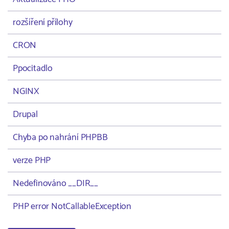
rozšíření přílohy
CRON
Ppocitadlo
NGINX
Drupal
Chyba po nahrání PHPBB
verze PHP
Nedefinováno __DIR__
PHP error NotCallableException