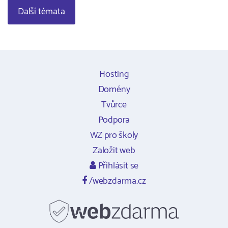
Další témata
Hosting
Domény
Tvůrce
Podpora
WZ pro školy
Založit web
Přihlásit se
/webzdarma.cz