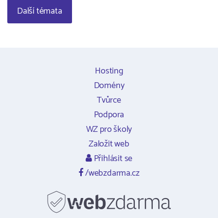
Další témata
Hosting
Domény
Tvůrce
Podpora
WZ pro školy
Založit web
Přihlásit se
/webzdarma.cz