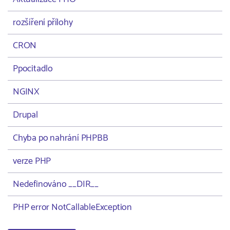
rozšíření přílohy
CRON
Ppocitadlo
NGINX
Drupal
Chyba po nahrání PHPBB
verze PHP
Nedefinováno __DIR__
PHP error NotCallableException