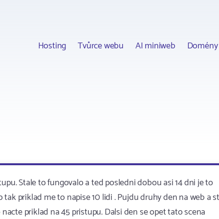
Hosting
Tvůrce webu
AI miniweb
Domény
. Stale to fungovalo a ted posledni dobou asi 14 dni je to
o tak priklad me to napise 10 lidi . Pujdu druhy den na web a s
 nacte priklad na 45 pristupu. Dalsi den se opet tato scena