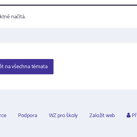
ktně načítá.
t na všechna témata
rce
Podpora
WZ pro školy
Založit web
Př