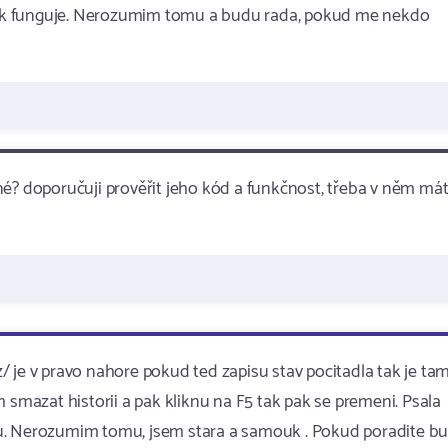
o pak funguje. Nerozumim tomu a budu rada, pokud me nekdo
né? doporučuji prověřit jeho kód a funkčnost, třeba v něm má
 je v pravo nahore pokud ted zapisu stav pocitadla tak je ta
 smazat historii a pak kliknu na F5 tak pak se premeni. Psala
adku. Nerozumim tomu, jsem stara a samouk . Pokud poradite b