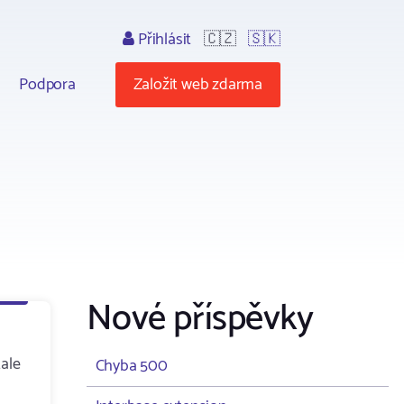
Přihlásit
🇨🇿
🇸🇰
Podpora
Založit web zdarma
Nové příspěvky
tale
Chyba 500