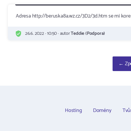
Adresa http://beruska8a.wz.cz/3D2/3d.htm se mi kore
26.6. 2022 · 10:50 · autor
Teddie (Podpora)
← Zpě
Hosting
Domény
Tvů