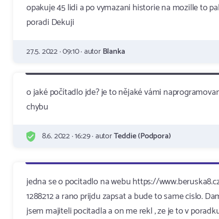
opakuje 45 lidi a po vymazani historie na mozille t
poradi Dekuji
27.5. 2022 · 09:10 · autor
Blanka
o jaké počítadlo jde? je to nějaké vámi naprogramova
chybu
8.6. 2022 · 16:29 · autor
Teddie (Podpora)
jedna se o pocitadlo na webu https://www.beruska8.cz/
1288212 a rano prijdu zapsat a bude to same cislo. Dam
jsem majiteli pocitadla a on me rekl , ze je to v por