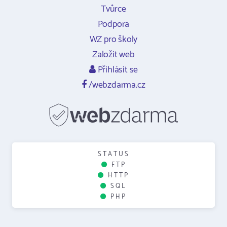
Tvůrce
Podpora
WZ pro školy
Založit web
Přihlásit se
/webzdarma.cz
STATUS
FTP
HTTP
SQL
PHP