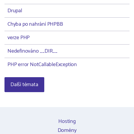
Drupal
Chyba po nahrání PHPBB
verze PHP
Nedefinováno __DIR__
PHP error NotCallableException
Další témata
Hosting
Domény