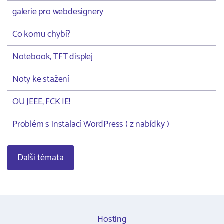
galerie pro webdesignery
Co komu chybí?
Notebook, TFT displej
Noty ke stažení
OU JEEE, FCK IE!
Problém s instalací WordPress ( z nabídky )
Další témata
Hosting