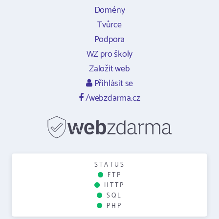
Domény
Tvůrce
Podpora
WZ pro školy
Založit web
Přihlásit se
/webzdarma.cz
STATUS
FTP
HTTP
SQL
PHP