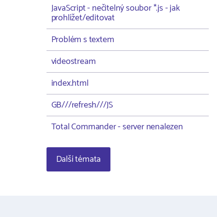
JavaScript - nečitelný soubor *.js - jak
prohlížet/editovat
Problém s textem
videostream
index.html
GB///refresh///JS
Total Commander - server nenalezen
Další témata