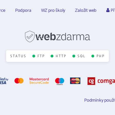
rce
Podpora
WZ pro školy
Založit web
Př
STATUS
FTP
HTTP
SQL
PHP
Podmínky použit