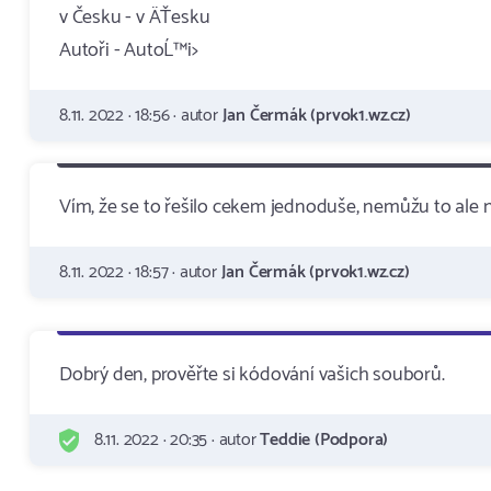
v Česku - v ÄŤesku
Autoři - AutoĹ™i>
8.11. 2022 · 18:56 · autor
Jan Čermák (prvok1.wz.cz)
Vím, že se to řešilo cekem jednoduše, nemůžu to ale 
8.11. 2022 · 18:57 · autor
Jan Čermák (prvok1.wz.cz)
Dobrý den, prověřte si kódování vašich souborů.
8.11. 2022 · 20:35 · autor
Teddie (Podpora)