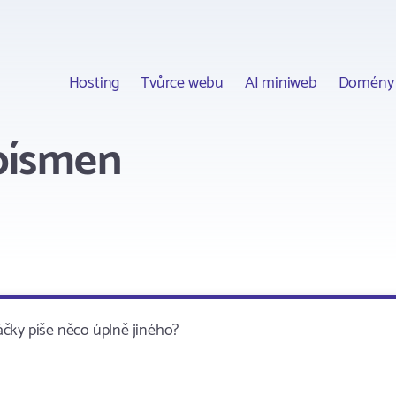
Hosting
Tvůrce webu
AI miniweb
Domény
písmen
čky píše něco úplně jiného?