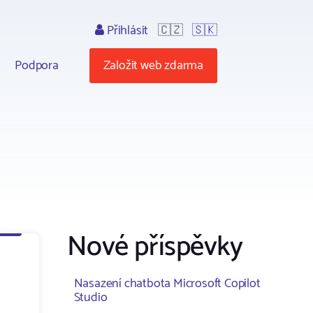
Přihlásit
🇨🇿
🇸🇰
Podpora
Založit web zdarma
Nové příspěvky
Nasazení chatbota Microsoft Copilot
Studio