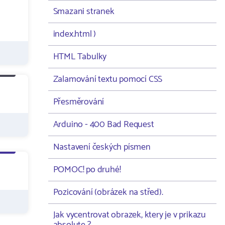
Smazani stranek
index.html )
HTML Tabulky
Zalamování textu pomocí CSS
Přesměrování
Arduino - 400 Bad Request
Nastavení českých písmen
POMOC! po druhé!
Pozicování (obrázek na střed).
Jak vycentrovat obrazek, ktery je v prikazu