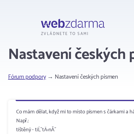
Webzdarma
ZVLÁDNETE TO SAMI
Nastavení českých 
Fórum podpory
→ Nastavení českých písmen
Co mám dělat, když mi to místo písmen s čárkami a há
Např.:
tištěný - tiĹˇtÄ›nĂ˝