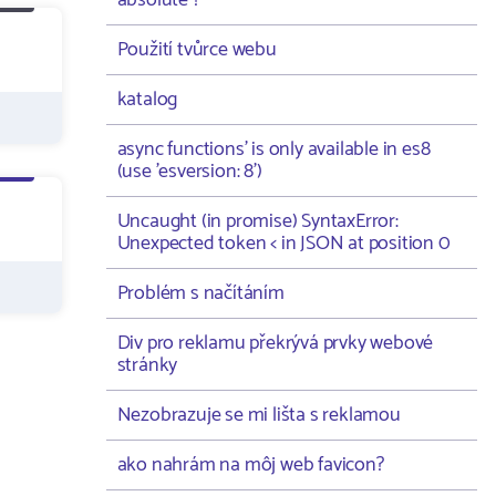
absolute ?
Použití tvůrce webu
katalog
async functions' is only available in es8
(use 'esversion: 8')
Uncaught (in promise) SyntaxError:
Unexpected token < in JSON at position 0
Problém s načítáním
Div pro reklamu překrývá prvky webové
stránky
Nezobrazuje se mi lišta s reklamou
ako nahrám na môj web favicon?