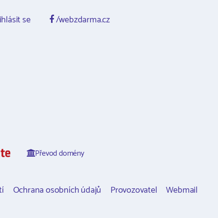
ihlásit se
/webzdarma.cz
Převod domény
í
Ochrana osobních údajů
Provozovatel
Webmail