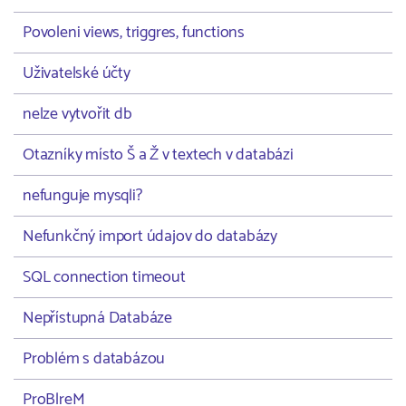
Povoleni views, triggres, functions
Uživatelské účty
nelze vytvořit db
Otazníky místo Š a Ž v textech v databázi
nefunguje mysqli?
Nefunkčný import údajov do databázy
SQL connection timeout
Nepřístupná Databáze
Problém s databázou
ProBlreM