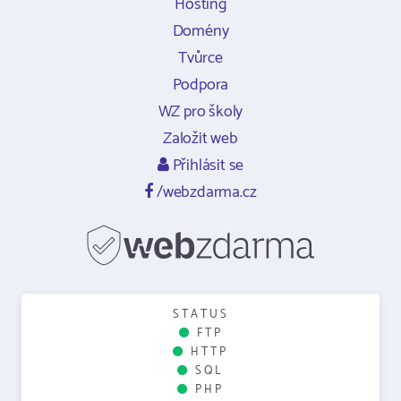
Hosting
Domény
Tvůrce
Podpora
WZ pro školy
Založit web
Přihlásit se
/webzdarma.cz
STATUS
FTP
HTTP
SQL
PHP