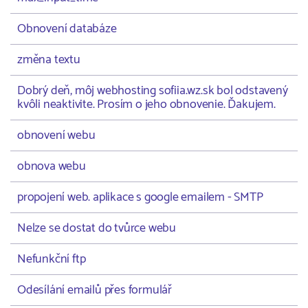
Obnovení databáze
změna textu
Dobrý deň, môj webhosting sofiia.wz.sk bol odstavený
kvôli neaktivite. Prosím o jeho obnovenie. Ďakujem.
obnovení webu
obnova webu
propojení web. aplikace s google emailem - SMTP
Nelze se dostat do tvůrce webu
Nefunkční ftp
Odesílání emailů přes formulář