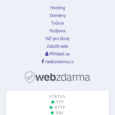
Hosting
Domény
Tvůrce
Podpora
WZ pro školy
Založit web
Přihlásit se
/webzdarma.cz
STATUS
FTP
HTTP
SQL