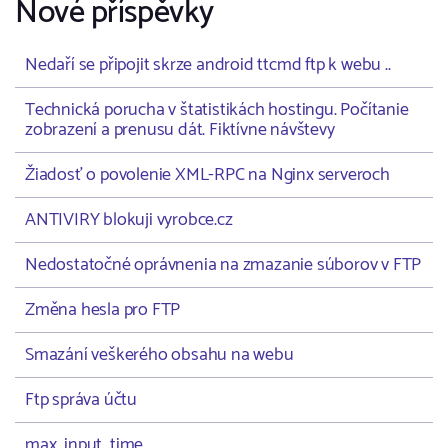
Nové příspěvky
Nedaří se připojit skrze android ttcmd ftp k webu ..
Technická porucha v štatistikách hostingu. Počítanie
zobrazení a prenusu dát. Fiktívne návštevy
Žiadosť o povolenie XML-RPC na Nginx serveroch
ANTIVIRY blokuji vyrobce.cz
Nedostatočné oprávnenia na zmazanie súborov v FTP
Změna hesla pro FTP
Smazání veškerého obsahu na webu
Ftp správa účtu
max_input_time