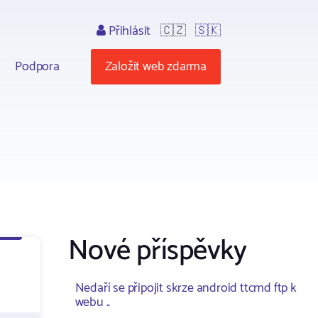
Přihlásit
🇨🇿
🇸🇰
Podpora
Založit web zdarma
Nové příspěvky
Nedaří se připojit skrze android ttcmd ftp k
webu ..