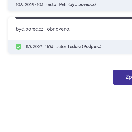
10.3. 2023 · 10:11 · autor
Petr (byci.borec.cz)
byci.borec.cz - obnoveno.
11.3. 2023 · 11:34 · autor
Teddie (Podpora)
← Zpě