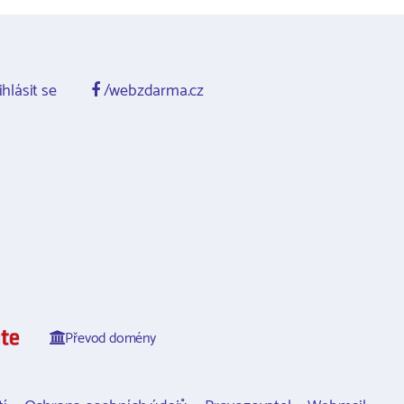
ihlásit se
/webzdarma.cz
Převod domény