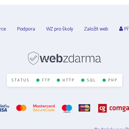
rce
Podpora
WZ pro školy
Založit web
Př
STATUS
FTP
HTTP
SQL
PHP