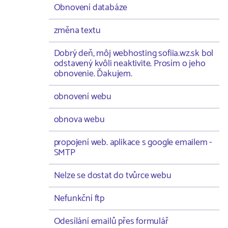
Obnovení databáze
změna textu
Dobrý deň, môj webhosting sofiia.wz.sk bol
odstavený kvôli neaktivite. Prosím o jeho
obnovenie. Ďakujem.
obnovení webu
obnova webu
propojení web. aplikace s google emailem -
SMTP
Nelze se dostat do tvůrce webu
Nefunkční ftp
Odesílání emailů přes formulář