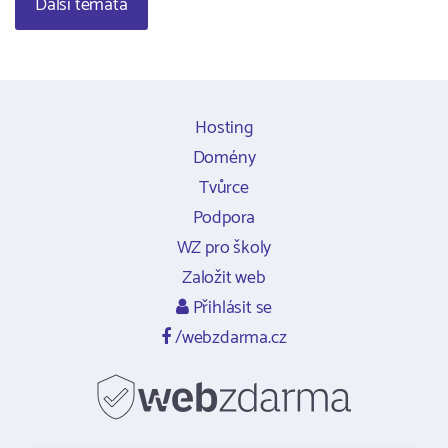
Další témata
Hosting
Domény
Tvůrce
Podpora
WZ pro školy
Založit web
Přihlásit se
/webzdarma.cz