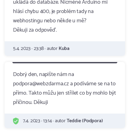
ukládá do databáze. Nicméně Arduino mi
hlásí chybu 400, je problém tady na
webhostingu nebo někde u mě?
Děkuji za odpověď.
5.4. 2023 · 23:38 · autor
Kuba
Dobrý den, napište nám na
podpora@webzdarma.cz a podíváme se na to
přímo. Takto můžu jen střílet co by mohlo být
příčinou. Děkuji
7.4. 2023 · 13:14 · autor
Teddie (Podpora)