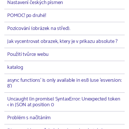
Nastavení českých písmen
POMOC! po druhé!
Pozicování (obrázek na střed).
Jak vycentrovat obrazek, ktery je v prikazu absolute ?
Použití tvůrce webu
katalog
async functions' is only available in es8 (use 'esversion:
8')
Uncaught (in promise) SyntaxError: Unexpected token
< in JSON at position 0
Problém s načítáním