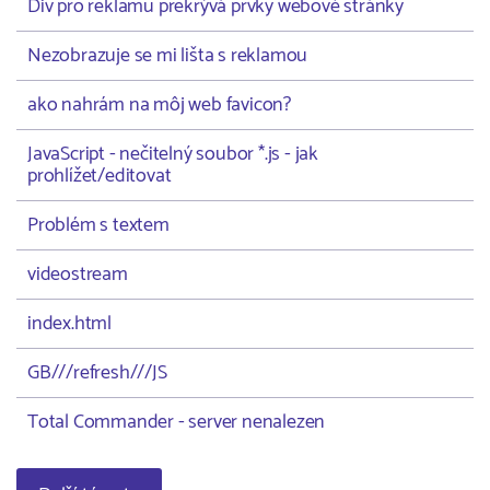
Div pro reklamu překrývá prvky webové stránky
Nezobrazuje se mi lišta s reklamou
ako nahrám na môj web favicon?
JavaScript - nečitelný soubor *.js - jak
prohlížet/editovat
Problém s textem
videostream
index.html
GB///refresh///JS
Total Commander - server nenalezen