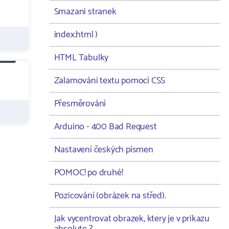
Smazani stranek
index.html )
HTML Tabulky
Zalamování textu pomocí CSS
Přesměrování
Arduino - 400 Bad Request
Nastavení českých písmen
POMOC! po druhé!
Pozicování (obrázek na střed).
Jak vycentrovat obrazek, ktery je v prikazu