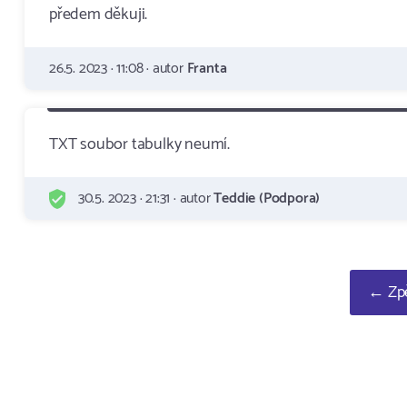
předem děkuji.
26.5. 2023 · 11:08 · autor
Franta
TXT soubor tabulky neumí.
30.5. 2023 · 21:31 · autor
Teddie (Podpora)
← Zpě