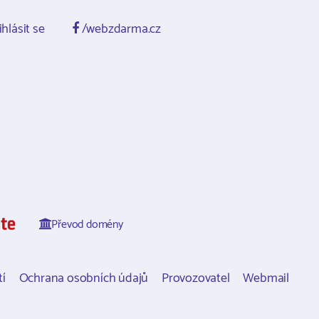
ihlásit se
/webzdarma.cz
Převod domény
í
Ochrana osobních údajů
Provozovatel
Webmail