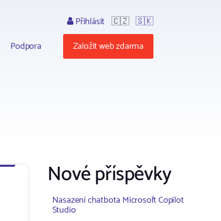
Přihlásit
🇨🇿
🇸🇰
Podpora
Založit web zdarma
Nové příspěvky
Nasazení chatbota Microsoft Copilot
Studio