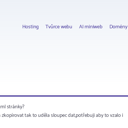
Hosting
Tvůrce webu
AI miniweb
Domény
tml stránky?
kopírovat tak to uděla sloupec dat,potřebuji aby to vzalo i