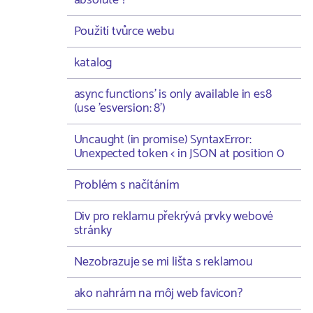
absolute ?
Použití tvůrce webu
katalog
async functions' is only available in es8
(use 'esversion: 8')
Uncaught (in promise) SyntaxError:
Unexpected token < in JSON at position 0
Problém s načítáním
Div pro reklamu překrývá prvky webové
stránky
Nezobrazuje se mi lišta s reklamou
ako nahrám na môj web favicon?