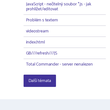
JavaScript - nečitelný soubor *.js - jak
prohlížet/editovat
Problém s textem
videostream
index.html
GB///refresh///JS
Total Commander - server nenalezen
Další témata