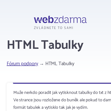
Webzdarma
ZVLÁDNETE TO SAMI
HTML Tabulky
Fórum podpory
→ HTML Tabulky
Muže nerkdo poradit jak vytisknout tabulky do txt z h
Ve strance jsou rozložene do buněk ale pokud to dam z
formát tabulek a vytisklo tak jak je vydím.