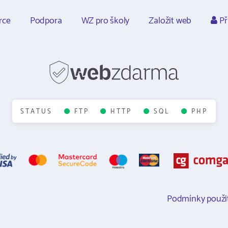
rce
Podpora
WZ pro školy
Založit web
Př
STATUS
FTP
HTTP
SQL
PHP
Podmínky použit