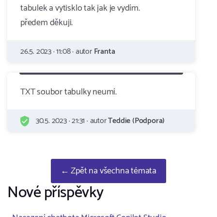
tabulek a vytisklo tak jak je vydím.
předem děkuji.
26.5. 2023 · 11:08 · autor
Franta
TXT soubor tabulky neumí.
30.5. 2023 · 21:31 · autor
Teddie (Podpora)
← Zpět na všechna témata
Nové příspěvky