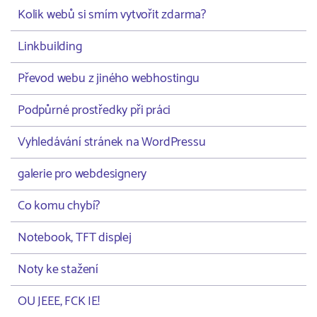
Kolik webů si smím vytvořit zdarma?
Linkbuilding
Převod webu z jiného webhostingu
Podpůrné prostředky při práci
Vyhledávání stránek na WordPressu
galerie pro webdesignery
Co komu chybí?
Notebook, TFT displej
Noty ke stažení
OU JEEE, FCK IE!