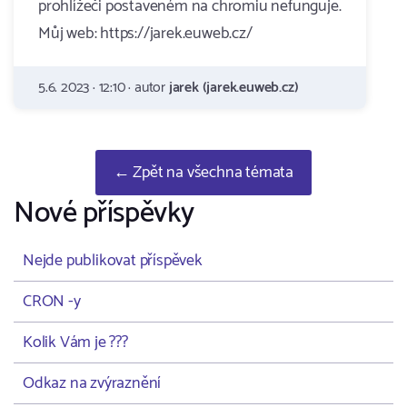
prohlížeči postaveném na chromiu nefunguje.
Můj web: https://jarek.euweb.cz/
5.6. 2023 · 12:10 · autor
jarek (jarek.euweb.cz)
← Zpět na všechna témata
Nové příspěvky
Nejde publikovat příspěvek
CRON -y
Kolik Vám je ???
Odkaz na zvýraznění