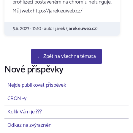
prohlížeči postaveném na chromiu nefunguje.
Můj web: https://jarek.euweb.cz/
5.6. 2023 · 12:10 · autor
jarek (jarek.euweb.cz)
← Zpět na všechna témata
Nové příspěvky
Nejde publikovat příspěvek
CRON -y
Kolik Vám je ???
Odkaz na zvýraznění