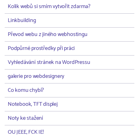
Kolik webů si smím vytvořit zdarma?
Linkbuilding
Převod webu z jiného webhostingu
Podpůrné prostředky při práci
Vyhledávání stránek na WordPressu
galerie pro webdesignery
Co komu chybí?
Notebook, TFT displej
Noty ke stažení
OU JEEE, FCK IE!