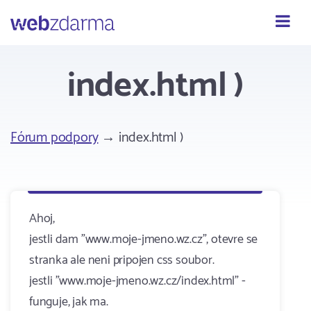
Webzdarma
index.html )
Fórum podpory
→ index.html )
Ahoj,
jestli dam "www.moje-jmeno.wz.cz", otevre se
stranka ale neni pripojen css soubor.
jestli "www.moje-jmeno.wz.cz/index.html" -
funguje, jak ma.