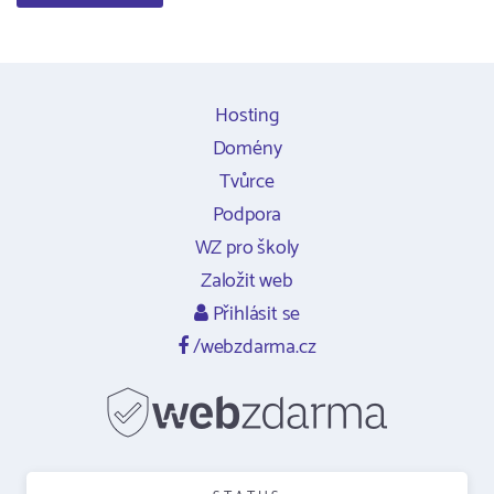
Hosting
Domény
Tvůrce
Podpora
WZ pro školy
Založit web
Přihlásit se
/webzdarma.cz