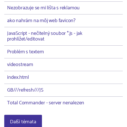
Nezobrazuje se mi lišta s reklamou
ako nahrám na môj web favicon?
JavaScript - nečitelný soubor *.js - jak
prohlížet/editovat
Problém s textem
videostream
index.html
GB///refresh///JS
Total Commander - server nenalezen
Další témata