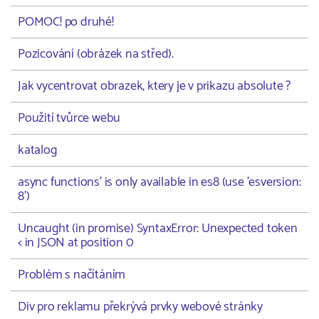
POMOC! po druhé!
Pozicování (obrázek na střed).
Jak vycentrovat obrazek, ktery je v prikazu absolute ?
Použití tvůrce webu
katalog
async functions' is only available in es8 (use 'esversion:
8')
Uncaught (in promise) SyntaxError: Unexpected token
< in JSON at position 0
Problém s načítáním
Div pro reklamu překrývá prvky webové stránky