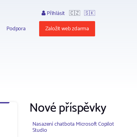
Přihlásit
🇨🇿
🇸🇰
Podpora
Založit web zdarma
Nové příspěvky
Nasazení chatbota Microsoft Copilot
Studio