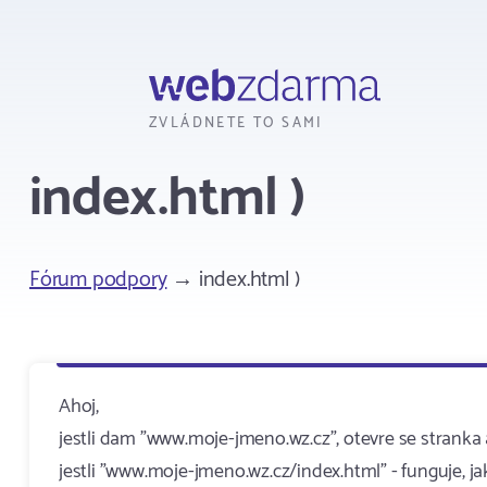
Webzdarma
ZVLÁDNETE TO SAMI
index.html )
Fórum podpory
→ index.html )
Ahoj,
jestli dam "www.moje-jmeno.wz.cz", otevre se stranka 
jestli "www.moje-jmeno.wz.cz/index.html" - funguje, ja