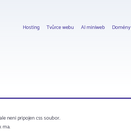
Hosting
Tvůrce webu
AI miniweb
Domény
ale neni pripojen css soubor.
k ma.