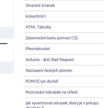
Smazani stranek
index.html )
HTML Tabulky
Zalamování textu pomocí CSS
Přesměrování
Arduino - 400 Bad Request
Nastavení českých písmen
POMOC! po druhé!
Pozicování (obrázek na střed).
Jak vycentrovat obrazek, ktery je v prikazu