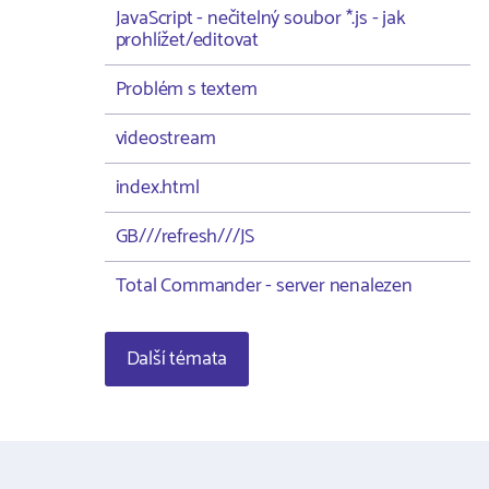
JavaScript - nečitelný soubor *.js - jak
prohlížet/editovat
Problém s textem
videostream
index.html
GB///refresh///JS
Total Commander - server nenalezen
Další témata