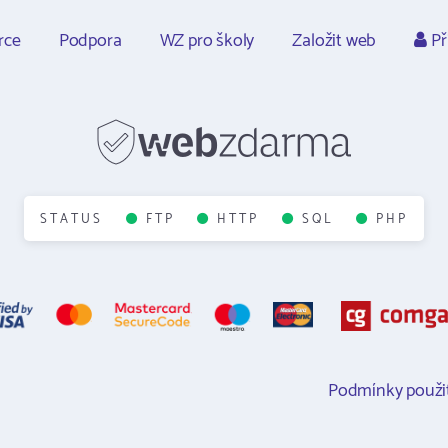
rce
Podpora
WZ pro školy
Založit web
Př
STATUS
FTP
HTTP
SQL
PHP
Podmínky použit