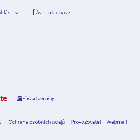
ihlásit se
/webzdarma.cz
Převod domény
í
Ochrana osobních údajů
Provozovatel
Webmail