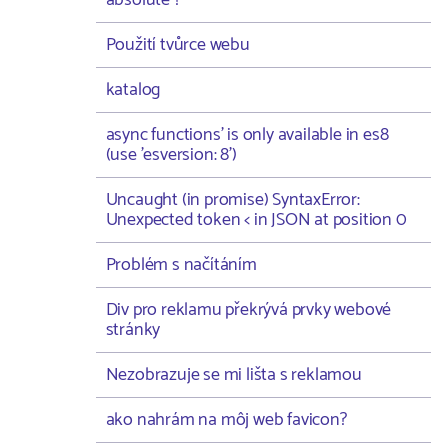
absolute ?
Použití tvůrce webu
katalog
async functions' is only available in es8
(use 'esversion: 8')
Uncaught (in promise) SyntaxError:
Unexpected token < in JSON at position 0
Problém s načítáním
Div pro reklamu překrývá prvky webové
stránky
Nezobrazuje se mi lišta s reklamou
ako nahrám na môj web favicon?