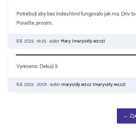
Potrebuji aby bez index.html fungovalo jak ma. Driv to
Poradte, prosim.
8.8. 2023 · 19:25 · autor
Mary (marysidy.wz.cz)
Vyreseno. Dekuji ))
8.8. 2023 · 20:01 · autor
marysidy.wz.cz (marysidy.wz.cz)
← Zpě