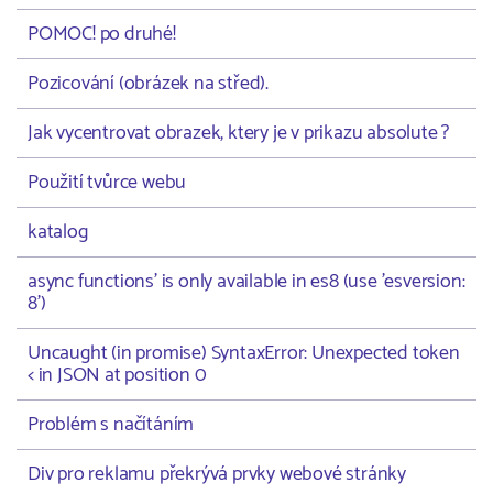
POMOC! po druhé!
Pozicování (obrázek na střed).
Jak vycentrovat obrazek, ktery je v prikazu absolute ?
Použití tvůrce webu
katalog
async functions' is only available in es8 (use 'esversion:
8')
Uncaught (in promise) SyntaxError: Unexpected token
< in JSON at position 0
Problém s načítáním
Div pro reklamu překrývá prvky webové stránky