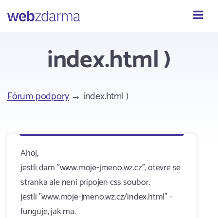
Webzdarma
index.html )
Fórum podpory
→ index.html )
Ahoj,
jestli dam "www.moje-jmeno.wz.cz", otevre se
stranka ale neni pripojen css soubor.
jestli "www.moje-jmeno.wz.cz/index.html" -
funguje, jak ma.