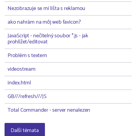
Nezobrazuje se mi lišta s reklamou
ako nahrám na môj web favicon?
JavaScript - nečitelný soubor *.js - jak
prohlížet/editovat
Problém s textem
videostream
index.html
GB///refresh///JS
Total Commander - server nenalezen
Další témata