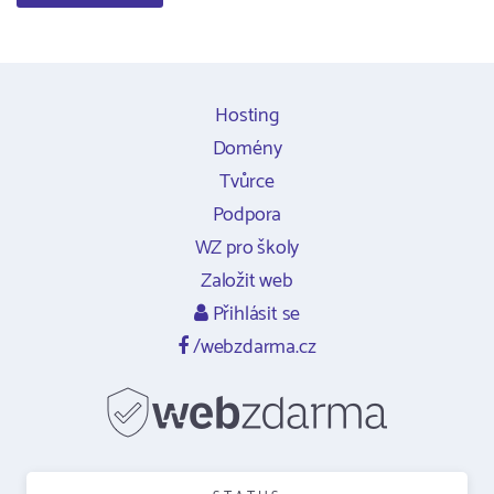
Hosting
Domény
Tvůrce
Podpora
WZ pro školy
Založit web
Přihlásit se
/webzdarma.cz