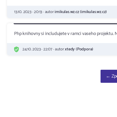
13.10. 2023 · 20:13 · autor
imikulas.wz.cz (imikulas.wz.cz)
Php knihovny si includujete v ramci vaseho projektu. 
24.10. 2023 · 22:07 · autor
xtedy (Podpora)
← Zpě