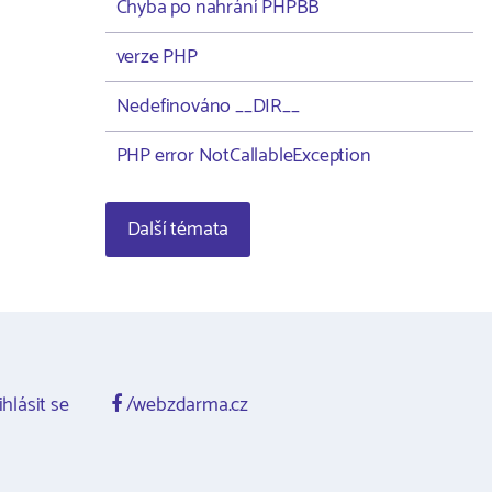
Chyba po nahrání PHPBB
verze PHP
Nedefinováno __DIR__
PHP error NotCallableException
Další témata
ihlásit se
/webzdarma.cz