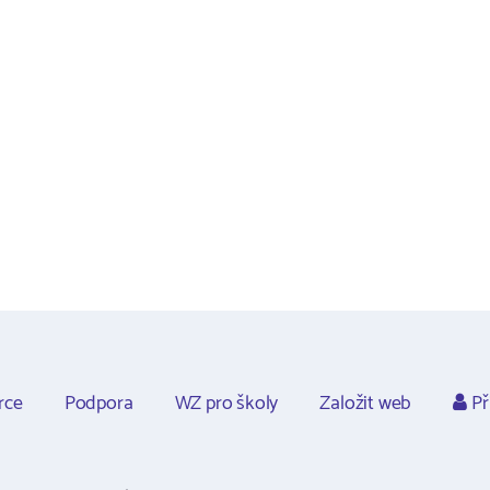
rce
Podpora
WZ pro školy
Založit web
Př