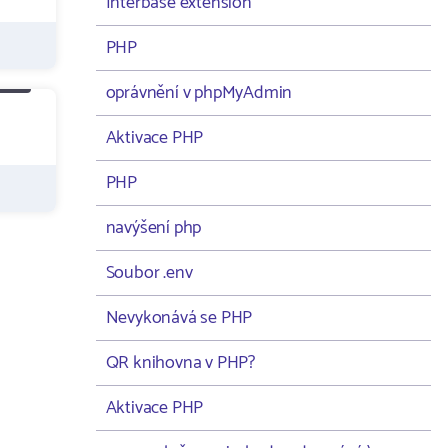
Interbase extension
PHP
oprávnění v phpMyAdmin
Aktivace PHP
PHP
navýšení php
Soubor .env
Nevykonává se PHP
QR knihovna v PHP?
Aktivace PHP