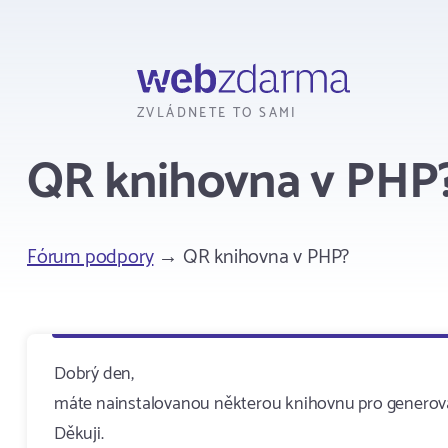
Webzdarma
ZVLÁDNETE TO SAMI
QR knihovna v PHP
Fórum podpory
→ QR knihovna v PHP?
Dobrý den,
máte nainstalovanou některou knihovnu pro generová
Děkuji.