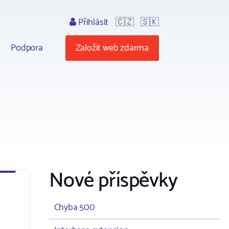
Přihlásit
🇨🇿
🇸🇰
Podpora
Založit web zdarma
Nové příspěvky
Chyba 500