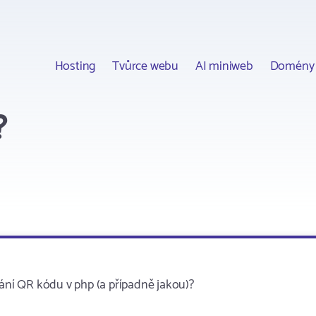
Hosting
Tvůrce webu
AI miniweb
Domény
?
ní QR kódu v php (a případně jakou)?