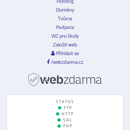
Hosting
Domény
Tvůrce
Podpora
WZ pro školy
Založit web
Přihlásit se
/webzdarma.cz
STATUS
FTP
HTTP
SQL
PHP