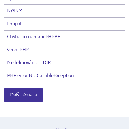
NGINX
Drupal
Chyba po nahrání PHPBB
verze PHP
Nedefinováno __DIR__
PHP error NotCallableException
Další témata