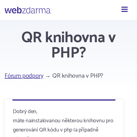
Webzdarma
QR knihovna v
PHP?
Fórum podpory
→ QR knihovna v PHP?
Dobrý den,
máte nainstalovanou některou knihovnu pro
generování QR kódu v php (a případně