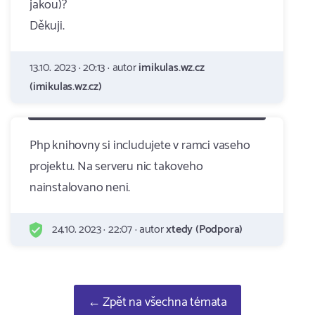
jakou)?
Děkuji.
13.10. 2023 · 20:13 · autor
imikulas.wz.cz
(imikulas.wz.cz)
Php knihovny si includujete v ramci vaseho
projektu. Na serveru nic takoveho
nainstalovano neni.
24.10. 2023 · 22:07 · autor
xtedy (Podpora)
← Zpět na všechna témata