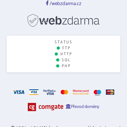
/webzdarma.cz
STATUS
FTP
HTTP
SQL
PHP
Převod domény