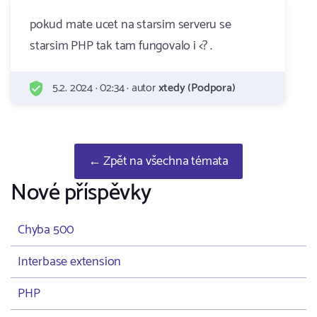
pokud mate ucet na starsim serveru se
starsim PHP tak tam fungovalo i <? .
5.2. 2024 · 02:34 · autor
xtedy (Podpora)
← Zpět na všechna témata
Nové příspěvky
Chyba 500
Interbase extension
PHP