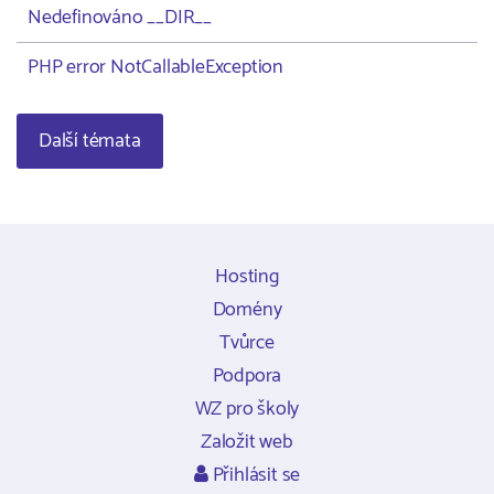
Nedefinováno __DIR__
PHP error NotCallableException
Další témata
Hosting
Domény
Tvůrce
Podpora
WZ pro školy
Založit web
Přihlásit se