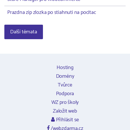
Prazdna zip zlozka po stiahnuti na pocitac
Další témata
Hosting
Domény
Tvůrce
Podpora
WZ pro školy
Založit web
Přihlásit se
/webzdarma.cz