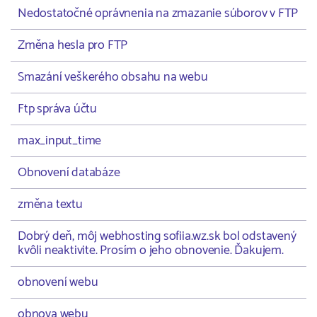
Nedostatočné oprávnenia na zmazanie súborov v FTP
Změna hesla pro FTP
Smazání veškerého obsahu na webu
Ftp správa účtu
max_input_time
Obnovení databáze
změna textu
Dobrý deň, môj webhosting sofiia.wz.sk bol odstavený
kvôli neaktivite. Prosím o jeho obnovenie. Ďakujem.
obnovení webu
obnova webu