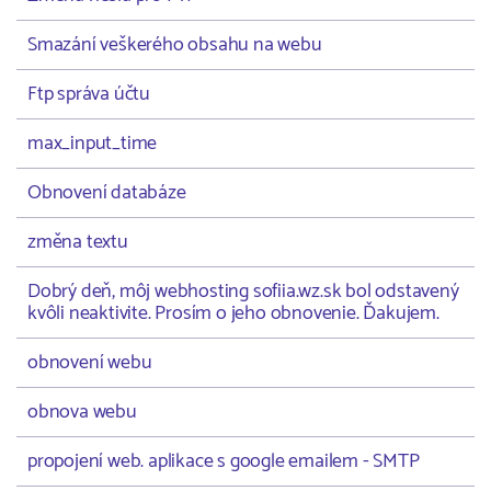
Smazání veškerého obsahu na webu
Ftp správa účtu
max_input_time
Obnovení databáze
změna textu
Dobrý deň, môj webhosting sofiia.wz.sk bol odstavený
kvôli neaktivite. Prosím o jeho obnovenie. Ďakujem.
obnovení webu
obnova webu
propojení web. aplikace s google emailem - SMTP