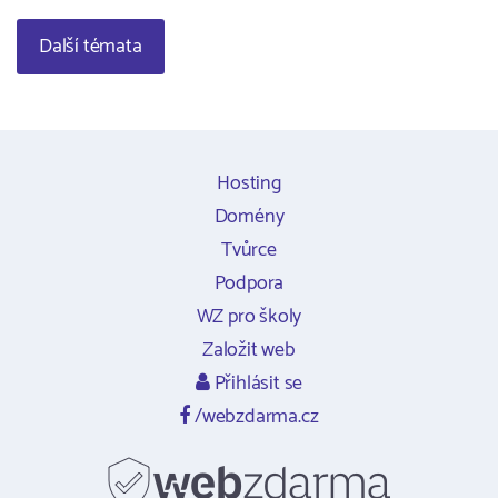
Další témata
Hosting
Domény
Tvůrce
Podpora
WZ pro školy
Založit web
Přihlásit se
/webzdarma.cz