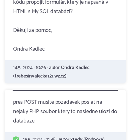
kódu propojit formulář, který je napsaná v
HTML s My SQL databází?
Děkuji za pomoc,
Ondra Kadlec
14.5. 2024 · 10:26 · autor
Ondra Kadlec
(trebesinvalecka121.wz.cz)
pres POST musite pozadavek poslat na
nejaky PHP soubor ktery to nasledne ulozi do
databaze
15.5. 2024 · 21:48 · autor
xtedy (Podpora)