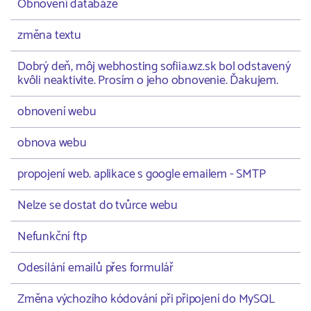
Obnovení databáze
změna textu
Dobrý deň, môj webhosting sofiia.wz.sk bol odstavený
kvôli neaktivite. Prosím o jeho obnovenie. Ďakujem.
obnovení webu
obnova webu
propojení web. aplikace s google emailem - SMTP
Nelze se dostat do tvůrce webu
Nefunkční ftp
Odesílání emailů přes formulář
Změna výchozího kódování při připojení do MySQL