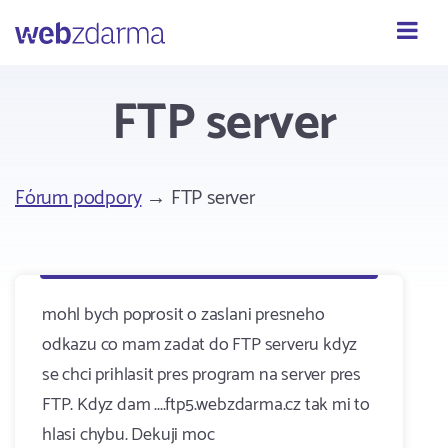
Webzdarma
FTP server
Fórum podpory
→ FTP server
mohl bych poprosit o zaslani presneho
odkazu co mam zadat do FTP serveru kdyz
se chci prihlasit pres program na server pres
FTP. Kdyz dam ....ftp5.webzdarma.cz tak mi to
hlasi chybu. Dekuji moc