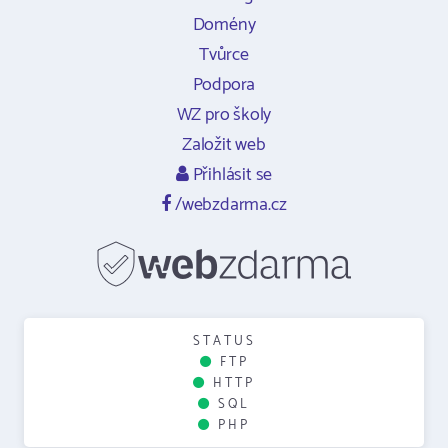
Domény
Tvůrce
Podpora
WZ pro školy
Založit web
Přihlásit se
/webzdarma.cz
STATUS
FTP
HTTP
SQL
PHP