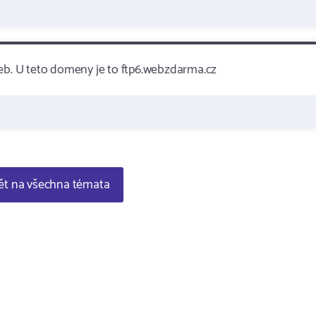
zeb. U teto domeny je to ftp6.webzdarma.cz
t na všechna témata