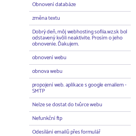
Obnovení databáze
změna textu
Dobrý deň, môj webhosting sofiia.wz.sk bol
odstavený kvôli neaktivite. Prosím o jeho
obnovenie. Ďakujem.
obnovení webu
obnova webu
propojení web. aplikace s google emailem -
SMTP
Nelze se dostat do tvůrce webu
Nefunkční ftp
Odesílání emailů přes formulář