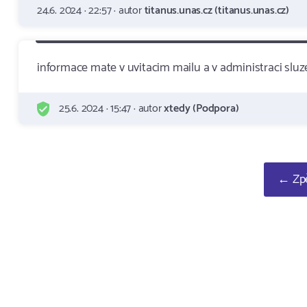
24.6. 2024 · 22:57 · autor
titanus.unas.cz (titanus.unas.cz)
informace mate v uvitacim mailu a v administraci slu
25.6. 2024 · 15:47 · autor
xtedy (Podpora)
← Zpě