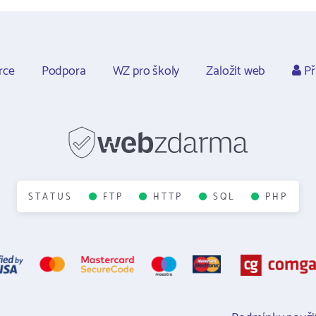
rce
Podpora
WZ pro školy
Založit web
Př
STATUS
FTP
HTTP
SQL
PHP