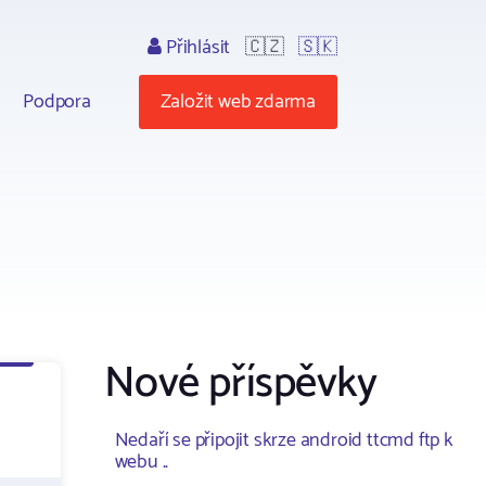
Přihlásit
🇨🇿
🇸🇰
Podpora
Založit web zdarma
Nové příspěvky
Nedaří se připojit skrze android ttcmd ftp k
webu ..