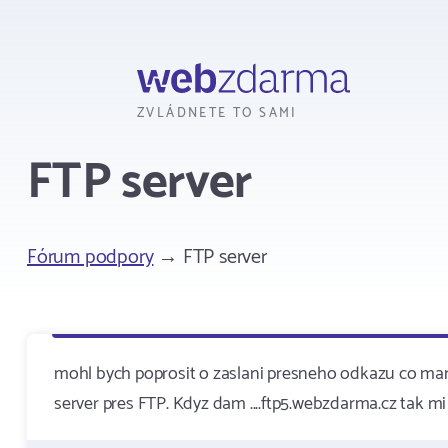
Webzdarma
ZVLÁDNETE TO SAMI
FTP server
Fórum podpory
→ FTP server
mohl bych poprosit o zaslani presneho odkazu co mam 
server pres FTP. Kdyz dam ....ftp5.webzdarma.cz tak mi